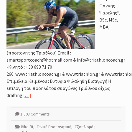
Γιάννης
Ψαρέλης*,
BSc, MSc,
MBA,
(προπονητής Τριάθλου) Email :
smartsportcoach@hotmail.com & info@triathloncoach.gr
-Κινητό : +30 693 71 70
260 www.triathloncoach.gr & www.triathlon.gr & www.triathlo
Επιμέλεια Κειμένου : Ευτυχία Φιλαλήθη Εισαγωγή Η
επιλογή του ποδηλάτου σε αγώνες Τριάθλου δίχως
drafting
[…]
1,808 Comments
Bike fit
,
Γενική Προπονητική
,
Εξοπλισμός
,