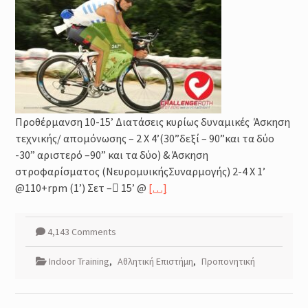
Μέθοδοι καθορισμού της
έντασης της προπόνησης :
Φυσιολογικά και Πρακτικά
Ζητήματα
Προπόνηση Τριάθλου :
Περιοδικότητα
Προπόνηση Δύναμης για αθλητές
Τριάθλου
Προθέρμανση 10-15’ Διατάσεις κυρίως δυναμικές Άσκηση
τεχνικής/ απομόνωσης – 2 Χ 4’(30”δεξί – 90”και τα δύο
-30” αριστερό –90” και τα δύο) & Άσκηση
στροφαρίσματος (ΝευρομυικήςΣυναρμογής) 2-4 X 1’
@110+rpm (1’) Σετ – 15’ @
[…]
4,143 Comments
Indoor Training
,
Αθλητική Επιστήμη
,
Προπονητική