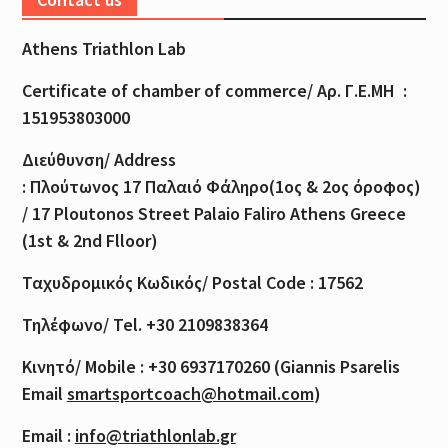
Athens Triathlon Lab
Certificate of
chamber
of
commerce
/
Αρ
.
Γ
.
Ε
.
ΜΗ
:
151953803000
Διεύθυνση
/ Address
:
Πλούτωνος
17
Παλαιό
Φάληρο
(1
ος
& 2
ος
όροφος
)
/ 17 Ploutonos S
treet Palaio Faliro Athens Greece
(1st & 2nd Flloor)
Ταχυδρομικός
Κωδικός
/ Postal Code : 17562
Τηλέφωνο
/ Tel. +30 2109838364
Κινητό
/ Mobile : +30 6937170260 (Giannis Psarelis
Email
smartsportcoach@hotmail.com
)
Email :
info@triathlonlab.gr