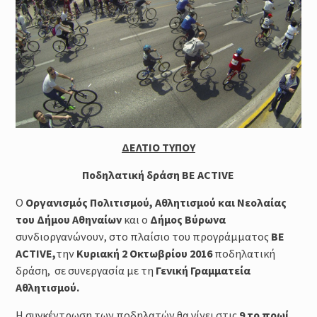
Μέθοδοι καθορισμού της
έντασης της προπόνησης :
Φυσιολογικά και Πρακτικά
Ζητήματα
Προπόνηση Τριάθλου :
Περιοδικότητα
Προπόνηση Δύναμης για αθλητές
Τριάθλου
ΔΕΛΤΙΟ ΤΥΠΟΥ
Ποδηλατική δράση
BE
ACTIVE
Ο
Οργανισμός Πολιτισμού, Αθλητισμού και Νεολαίας
του Δήμου Αθηναίων
και ο
Δήμος Βύρωνα
συνδιοργανώνουν, στο πλαίσιο του προγράμματος
BE
ACTIVE
,
την
Κυριακή 2 Οκτωβρίου 2016
ποδηλατική
δράση, σε συνεργασία με τη
Γενική Γραμματεία
Αθλητισμού.
Η συγκέντρωση των ποδηλατών θα γίνει στις
9 το πρωί