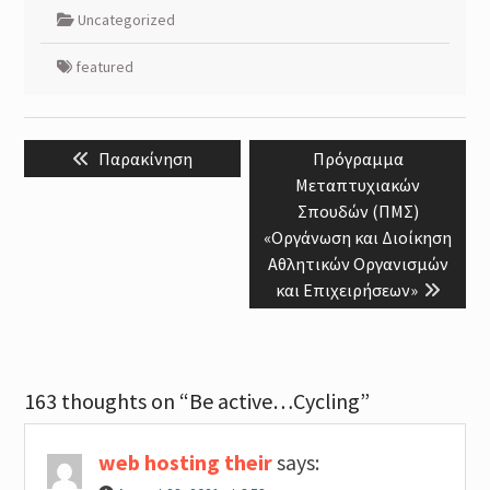
Uncategorized
featured
Post
Previous
Next
Παρακίνηση
Πρόγραμμα
navigation
post:
post:
Μεταπτυχιακών
Σπουδών (ΠΜΣ)
«Οργάνωση και Διοίκηση
Αθλητικών Οργανισμών
και Επιχειρήσεων»
163 thoughts on “Be active…Cycling”
web hosting their
says: