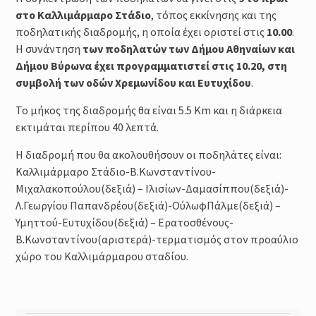
στο Καλλιμάρμαρο Στάδιο
, τόπος εκκίνησης και της
ποδηλατικής διαδρομής, η οποία έχει οριστεί στις
10.00
.
Η συνάντηση
των ποδηλατών των Δήμου Αθηναίων και
Δήμου Βύρωνα έχει προγραμματιστεί στις 10.20, στη
συμβολή των οδών Χρεμωνίδου και Ευτυχίδου
.
Το μήκος της διαδρομής θα είναι 5.5 Km και η διάρκεια
εκτιμάται περίπου 40 λεπτά.
Η διαδρομή που θα ακολουθήσουν οι ποδηλάτες είναι:
Καλλιμάρμαρο Στάδιο-Β.Κωνσταντίνου-
Μιχαλακοπούλου(δεξιά) – Ιλισίων-Δαμασίππου(δεξιά)-
Λ.Γεωργίου Παπανδρέου(δεξιά)-ΟύλωφΠάλμε(δεξιά) –
Υμηττού-Ευτυχίδου(δεξιά) – Ερατοσθένους-
Β.Κωνσταντίνου(αριστερά)-τερματισμός στον προαύλιο
χώρο του Καλλιμάρμαρου σταδίου.