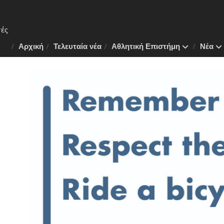
Αρχική
Τελευταία νέα
Αθλητική Επιστήμη
Νέα
 Το
ν της
άνη
λάνο
.