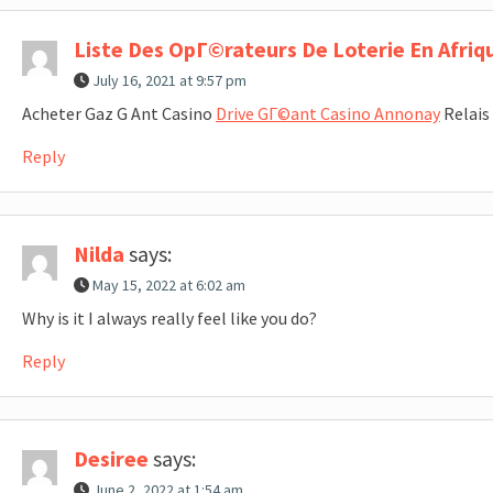
Liste Des OpГ©rateurs De Loterie En Afriq
July 16, 2021 at 9:57 pm
Acheter Gaz G Ant Casino
Drive GГ©ant Casino Annonay
Relais
Reply
Nilda
says:
May 15, 2022 at 6:02 am
Why is it I always really feel like you do?
Reply
Desiree
says:
June 2, 2022 at 1:54 am