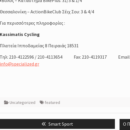
•Βόλος – Κατάστημα BikePlus: 31/3 & 1/4
Θεσσαλονίκη – ActionBikeClub Σέιχ Σου: 3 & 4/4
Για περισσότερες πληροφορίες :
Kassimatis Cycling
Πλατεία Ιπποδαμείας 8 Πειραιάς 18531
Τηλ: 210-4122596 / 210-4113654 Fax: 210-4119317 Email
info@specialized.gr
Uncategorized
featured
Post
Previous
Nex
Smart Sport
Ο Π
navigation