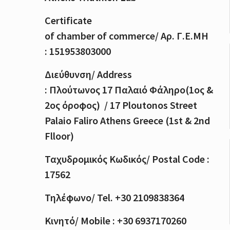
Certificate
of
chamber
of
commerce
/
Αρ
.
Γ
.
Ε
.
ΜΗ
: 151953803000
Διεύθυνση
/ Address
:
Πλούτωνος
17
Παλαιό
Φάληρο
(1
ος
&
2
ος
όροφος
) / 17 Ploutonos S
treet
Palaio Faliro Athens Greece (1st & 2nd
Flloor)
Ταχυδρομικός
Κωδικός
/ Postal Code :
17562
Τηλέφωνο
/ Tel. +30 2109838364
Κινητό
/ Mobile : +30 6937170260