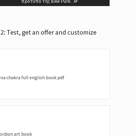
t:
προτυπο της Βike Pure.
: Test, get an offer and customize
na chakra full english book pdf
ordion art book