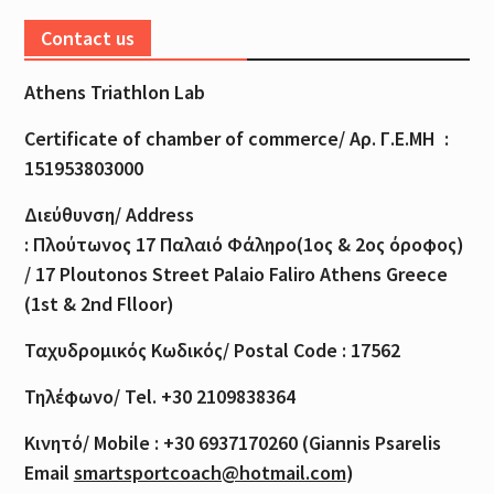
Contact us
Athens Triathlon Lab
Certificate of
chamber
of
commerce
/
Αρ
.
Γ
.
Ε
.
ΜΗ
:
151953803000
Διεύθυνση
/ Address
:
Πλούτωνος
17
Παλαιό
Φάληρο
(1
ος
& 2
ος
όροφος
)
/ 17 Ploutonos S
treet Palaio Faliro Athens Greece
(1st & 2nd Flloor)
Ταχυδρομικός
Κωδικός
/ Postal Code : 17562
Τηλέφωνο
/ Tel. +30 2109838364
Κινητό
/ Mobile : +30 6937170260 (Giannis Psarelis
Email
smartsportcoach@hotmail.com
)