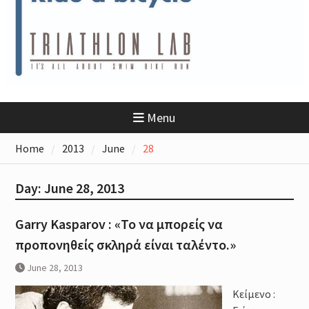
(22/10/2023;) :Athens Triathlon
Lab & Team… Achieve Your Goals
Ironman Greece 70.3 Hollistic
Approach : Sports Nutrition –
Sports Recovery – Sports
Psychology
Προπονητής Τριάθλου
Ο Δημήτρης δεν είναι πλέον μαζί
Menu
μας….
Τα προϊόντα GU διαθέσιμα στο
Home
2013
June
28
eshop του Triathlon Lab
(www.triathlonlab.gr)
Triathlon Lab Athens “Take Your
Day:
June 28, 2013
Triathlon Performance to the
Next Level”
Garry Kasparov : «Το να μπορείς να
Αγώνες Τριάθλου 2022: 4th
TRIMORE M.T. Rethymno I ISOMAN
προπονηθείς σκληρά είναι ταλέντο.»
Το Τρίαθλο στην Ελλάδα
Triathlon Lab : 70.3 Training Camp
June 28, 2013
(Βάρκιζα, Βουλιαγμένη,
Κείμενο :
Ανάβυσσος, Άλιμος)