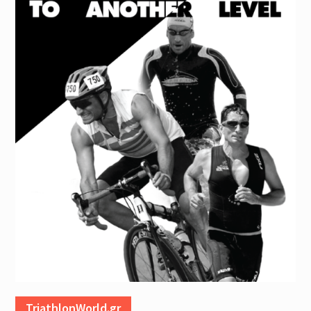
TriathlonWorld.gr