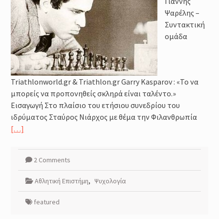
Γιάννης
Μέθοδοι καθορισμού της
έντασης της προπόνησης :
Ψαρέλης –
Φυσιολογικά και Πρακτικά
Συντακτική
Ζητήματα
ομάδα
Προπόνηση Τριάθλου :
Περιοδικότητα
Προπόνηση Δύναμης για αθλητές
Τριάθλου
Triathlonworld.gr & Triathlon.gr Garry Kasparov : «Το να
μπορείς να προπονηθείς σκληρά είναι ταλέντο.»
Εισαγωγή Στο πλαίσιο του ετήσιου συνεδρίου του
ιδρύματος Σταύρος Νιάρχος με θέμα την Φιλανθρωπία
[…]
2 Comments
Αθλητική Επιστήμη
,
Ψυχολογία
featured