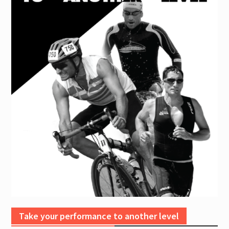
Take your performance to another level