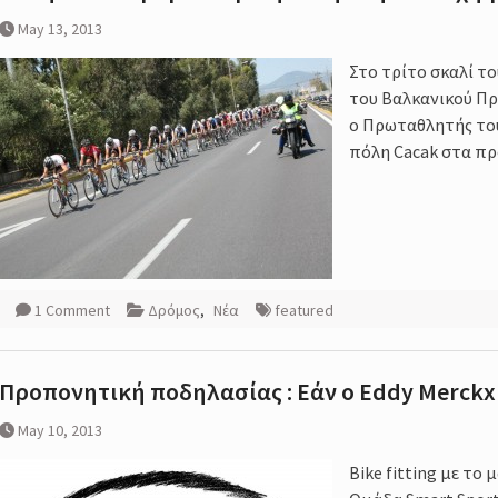
May 13, 2013
Στο τρίτο σκαλί τ
του Βαλκανικού Π
ο Πρωταθλητής το
πόλη Cacak στα πρ
1 Comment
Δρόμος
,
Νέα
featured
Προπονητική ποδηλασίας : Εάν ο Eddy Merckx 
May 10, 2013
Bike fitting με το