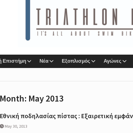
ιάθλου
n Lab &
Sports
ή Επιστήμη
Νέα
Εξοπλισμός
Αγώνες
αζί
ο eshop
Month:
May 2013
r
Next
Εθνική ποδηλασίας πίστας : Εξαιρετική εμφά
IMORE
May 30, 2013