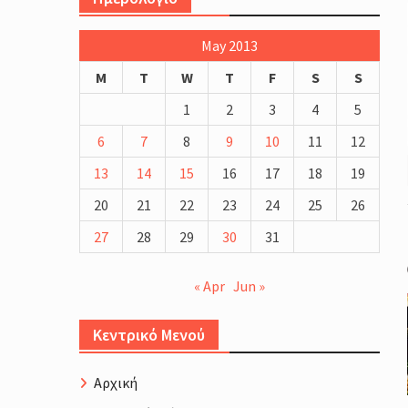
Το Τρίαθλο στην Ελλάδα
Triathlon Lab : 70.3 Training C
May 2013
(Βάρκιζα, Βουλιαγμένη, Ανάβυ
Άλιμος)
M
T
W
T
F
S
S
Μέθοδοι καθορισμού της έντα
1
2
3
4
5
προπόνησης : Φυσιολογικά και
Πρακτικά Ζητήματα
6
7
8
9
10
11
12
Προπόνηση Τριάθλου :
13
14
15
16
17
18
19
Περιοδικότητα
Προπόνηση Δύναμης για αθλη
20
21
22
23
24
25
26
Τριάθλου
27
28
29
30
31
« Apr
Jun »
Κεντρικό Μενού
Αρχική