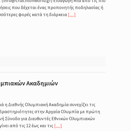
(info@triathlonworld.gr) Εισαγωγή Μία από τις πιο
ήσεις που δέχεται ένας προπονητής ποδηλασίας ή
ισσότερες φορές κατά τη διάρκεια
[…]
λυμπιακών Ακαδημιών
ιά η Διεθνής Ολυμπιακή Ακαδημία συνεχίζει τις
 δραστηριότητες στην Αρχαία Ολυμπία με πρώτη
θνή Σύνοδο για Διευθυντές Εθνικών Ολυμπιακών
ίνει από τις 12 έως και τις
[…]