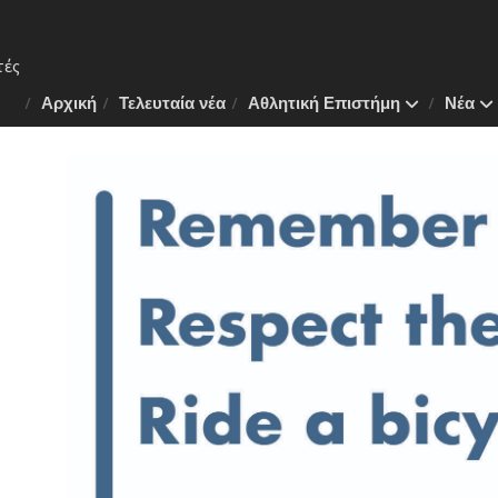
Αρχική
Τελευταία νέα
Αθλητική Επιστήμη
Νέα
 Το
ν της
λάνη
πλάνο
.