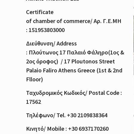
Certificate
of
chamber
of
commerce
/
Αρ
.
Γ
.
Ε
.
ΜΗ
: 151953803000
Διεύθυνση
/ Address
:
Πλούτωνος
17
Παλαιό
Φάληρο
(1
ος
&
2
ος
όροφος
) / 17 Ploutonos S
treet
Palaio Faliro Athens Greece (1st & 2nd
Flloor)
Ταχυδρομικός
Κωδικός
/ Postal Code :
17562
Τηλέφωνο
/ Tel. +30 2109838364
Κινητό
/ Mobile : +30 6937170260