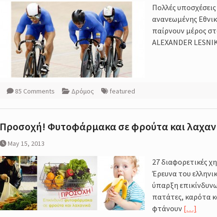
Πολλές υποσχέσεις
amp
ανανεωμένης Εθνικ
σσος,
παίρνουν μέρος στο
ALEXANDER LESNIKO
σης της
85 Comments
Δρόμος
featured
τές
Προσοχή! Φυτοφάρμακα σε φρούτα και λαχαν
May 15, 2013
27 διαφορετικές χη
Έρευνα του ελληνι
ύπαρξη επικίνδυνω
πατάτες, καρότα κ
φτάνουν
[…]