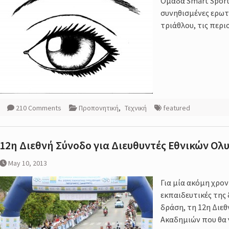
Ομάδα Smart Sport 
συνηθισμένες ερωτ
τριάθλου, τις περ
210 Comments
Προπονητική
,
Τεχνική
featured
12η Διεθνή Σύνοδο για Διευθυντές Εθνικών Ο
May 10, 2013
Για μία ακόμη χρον
εκπαιδευτικές της
δράση, τη 12η Διε
Ακαδημιών που θα γ