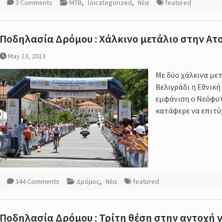
3 Comments
MTB
,
Uncategorized
,
Νέα
featured
Ποδηλασία Δρόμου : Χάλκινο μετάλιο στην Ατ
May 13, 2013
Με δύο χάλκινα με
Βελιγράδι η Εθνικ
εμφάνιση ο Νεόφυτ
κατάφερε να επιτύ
344 Comments
Δρόμος
,
Νέα
featured
Ποδηλασία Δρόμου : Τρίτη θέση στην αντοχή 