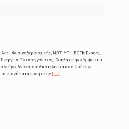
ίλης -Φυσικοθεραπευτής, MDT, MT – BGFit Expert,
5 Ενέργεια: Έκταση γόνατος, βοηθά στην κάμψη του
ίο νεύρο Ανατομία: Αποτελείται από 4 μύες με
ά με κοινή κατάφυση στην
[…]