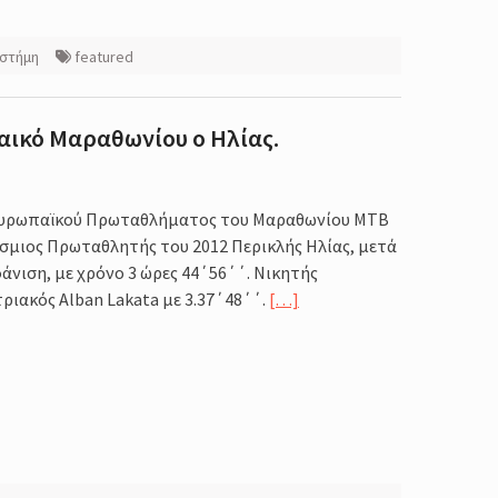
ιστήμη
featured
παικό Μαραθωνίου ο Ηλίας.
 Ευρωπαϊκού Πρωταθλήματος του Μαραθωνίου ΜΤΒ
σμιος Πρωταθλητής του 2012 Περικλής Ηλίας, μετά
άνιση, με χρόνο 3 ώρες 44΄56΄΄. Νικητής
ριακός Alban Lakata με 3.37΄48΄΄.
[…]