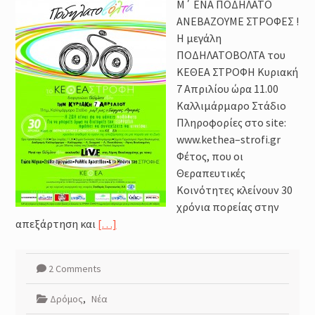
Μ΄ ΕΝΑ ΠΟΔΗΛΑΤΟ
ΑΝΕΒΑΖΟΥΜΕ ΣΤΡΟΦΕΣ !
Η μεγάλη
ΠΟΔΗΛΑΤΟΒΟΛΤΑ του
ΚΕΘΕΑ ΣΤΡΟΦΗ Κυριακή
7 Απριλίου ώρα 11.00
Καλλιμάρμαρο Στάδιο
Πληροφορίες στο site:
www.kethea–strofi.gr
Φέτος, που οι
Θεραπευτικές
Κοινότητες κλείνουν 30
χρόνια πορείας στην
απεξάρτηση και
[…]
2 Comments
Δρόμος
,
Νέα