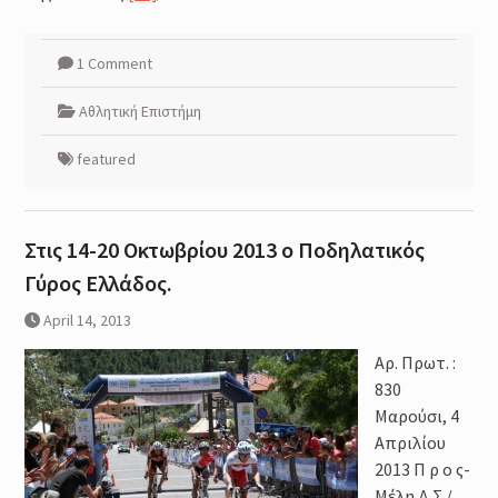
1 Comment
Αθλητική Επιστήμη
featured
Στις 14-20 Οκτωβρίου 2013 ο Ποδηλατικός
Γύρος Ελλάδος.
April 14, 2013
Αρ. Πρωτ. :
830
Μαρούσι, 4
Απριλίου
2013 Π ρ ο ς-
Μέλη Δ.Σ./