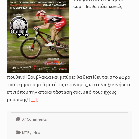
Μέθοδοι καθορισμού της
Cup – δε θα πάει κανείς
έντασης της προπόνησης :
Φυσιολογικά και Πρακτικά
Ζητήματα
Προπόνηση Τριάθλου :
Περιοδικότητα
Προπόνηση Δύναμης για αθλητές
Τριάθλου
πουθενά! Σουβλάκια και μπύρες θα διατίθενται στο χώρο
του τερματισμού μετά τις απονομές, ώστε να ξεκινήσετε
επιτόπου την αποκατάσταση σας, υπό τους ήχους
μουσικής!
[…]
97 Comments
MTB
,
Νέα