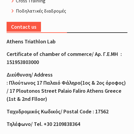
Cross Training
Ποδηλατικές διαδρομές
Contact us
Athens Triathlon Lab
Certificate of
chamber
of
commerce
/
Αρ
.
Γ
.
Ε
.
ΜΗ
:
151953803000
Διεύθυνση
/ Address
:
Πλούτωνος
17
Παλαιό
Φάληρο
(1
ος
& 2
ος
όροφος
)
/ 17 Ploutonos S
treet Palaio Faliro Athens Greece
(1st & 2nd Flloor)
Ταχυδρομικός
Κωδικός
/ Postal Code : 17562
Τηλέφωνο
/ Tel. +30 2109838364