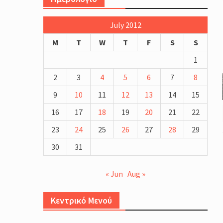
Το Τρίαθλο στην Ελλάδα
Triathlon Lab : 70.3 Training C
July 2012
(Βάρκιζα, Βουλιαγμένη, Ανάβυ
Άλιμος)
M
T
W
T
F
S
S
Μέθοδοι καθορισμού της έντα
1
προπόνησης : Φυσιολογικά και
Πρακτικά Ζητήματα
2
3
4
5
6
7
8
Προπόνηση Τριάθλου :
9
10
11
12
13
14
15
Περιοδικότητα
Προπόνηση Δύναμης για αθλη
16
17
18
19
20
21
22
Τριάθλου
23
24
25
26
27
28
29
30
31
« Jun
Aug »
Κεντρικό Μενού