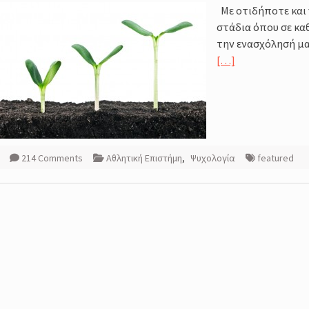
Με οτιδήποτε και 
amp
στάδια όπου σε κα
σσος,
την ενασχόλησή μας
[…]
σης της
τές
214 Comments
Αθλητική Επιστήμη
,
Ψυχολογία
featured