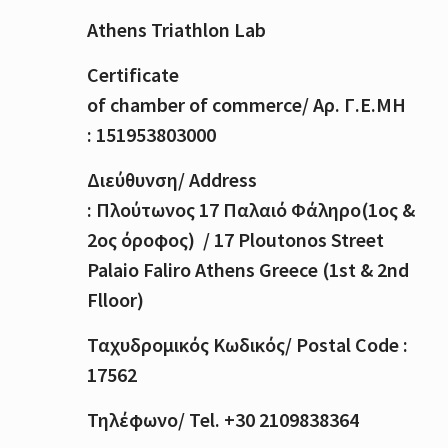
Athens Triathlon Lab
Certificate
of
chamber
of
commerce
/
Αρ
.
Γ
.
Ε
.
ΜΗ
: 151953803000
Διεύθυνση
/ Address
:
Πλούτωνος
17
Παλαιό
Φάληρο
(1
ος
&
2
ος
όροφος
) / 17 Ploutonos S
treet
Palaio Faliro Athens Greece (1st & 2nd
Flloor)
Ταχυδρομικός
Κωδικός
/ Postal Code :
17562
Τηλέφωνο
/ Tel. +30 2109838364