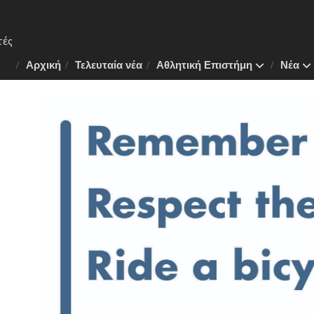
Αρχική
Τελευταία νέα
Αθλητική Επιστήμη
Νέα
 Το
ν της
λάνη
πλάνο
.