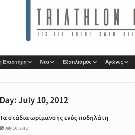
ιάθλου
n Lab &
Sports
ή Επιστήμη
Νέα
Εξοπλισμός
Αγώνες
αζί
ο eshop
Day:
July 10, 2012
r
Next
Τα στάδια ωρίμανσης ενός ποδηλάτη
IMORE
July 10, 2012