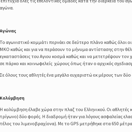
επιτυχία όλες τις εθελοντικές ομάδες κατά την διάρκεια του αγώ
αγώνα.
Αγώνας
Το αγωνιστικό κομμάτι περνάει σε δεύτερο πλάνο καθώς όλοι οι
ΜΚΟ καθώς και για να περάσουν το μήνυμα αντίστασης στην θέλ
εγκαταστάσεις του Αγιου κοσμά καθώς και να μετετρέψουν τον χ
σε πάρκο και κοινωφελείς χώρους όπως ήταν ο αρχικός σχεδιασ
Σε όλους τους αθλητές ένα μεγάλο ευχαριστώ εκ μέρους των δύο
Κολύμβηση
Η κολύμβηση έλαβε χώρα στην πλαζ του Ελληνικού. Οι αθλητές
τρίγωνο) δύο φορές. Η διαδρομή ήταν για λόγους ασφαλείας ελ
τέλος του λιμενοβραχίονα). Με το GPS μετρήθηκε στα 650 μέτρα