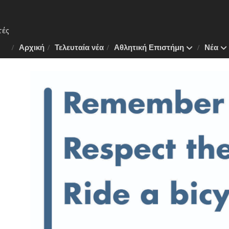
Αρχική
Τελευταία νέα
Αθλητική Επιστήμη
Νέα
 Το
ν της
λάνη
πλάνο
.