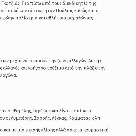
Γκοτζιάς. Πιο πίσω από τους διεκδικητές της
ενώ πολύ κοντά τους ήταν Πούλιος καθώς και η
 (πρώην πολίστρια και αθλήτρια μαραθώνιας
των μέχρι να φτάσουν την ζώνη αλλαγών. Αυτή η
ες αλλαγές και γρήγορο τρέξιμο από την πλάζ στην
υ αγώνα.
αν οι Ψαρέλης, Γαρέφης και λίγο πιοπίσω ο
του οι Λυμπέρης, Σαρρής, Λέκκας, Κομματάς κ.λπ..
ο και με μία μικρής κλίσης αλλά αρκετά κουραστική