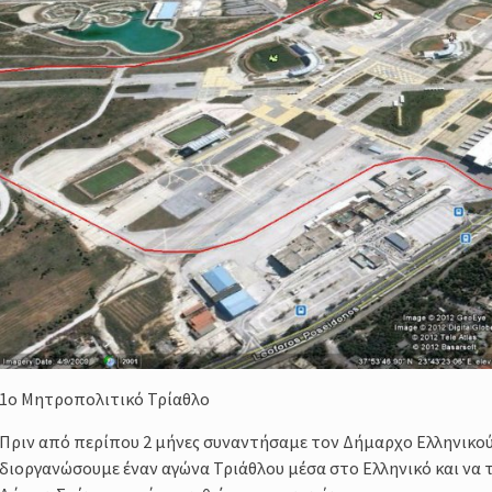
amp
σσος,
σης της
τές
1o Μητροπολιτικό Τρίαθλο
Πριν από περίπου 2 μήνες συναντήσαμε τον Δήμαρχο Ελληνικού
διοργανώσουμε έναν αγώνα Τριάθλου μέσα στο Ελληνικό και να 