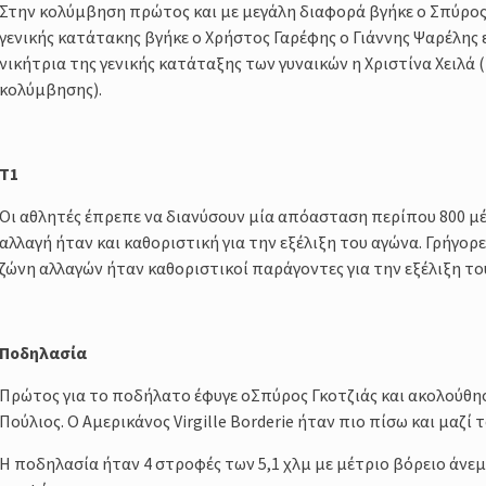
Στην κολύμβηση πρώτος και με μεγάλη διαφορά βγήκε ο Σπύρος 
γενικής κατάτακης βγήκε ο Χρήστος Γαρέφης ο Γιάννης Ψαρέλης 
νικήτρια της γενικής κατάταξης των γυναικών η Χριστίνα Χειλά
κολύμβησης).
Τ1
Οι αθλητές έπρεπε να διανύσουν μία απόασταση περίπου 800 μέ
αλλαγή ήταν και καθοριστική για την εξέλιξη του αγώνα. Γρήγορ
ζώνη αλλαγών ήταν καθοριστικοί παράγοντες για την εξέλιξη το
Ποδηλασία
Πρώτος για το ποδήλατο έφυγε οΣπύρος Γκοτζιάς και ακολούθησ
Πούλιος. Ο Αμερικάνος Virgille Borderie ήταν πιο πίσω και μαζί 
H ποδηλασία ήταν 4 στροφές των 5,1 χλμ με μέτριο βόρειο άνεμ