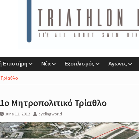
ιάθλου
n Lab &
Sports
ή Επιστήμη
Νέα
Εξοπλισμός
Αγώνες
αζί
 Τρίαθλο
ο eshop
1ο Μητροπολιτικό Τρίαθλο
r
Next
June 12, 2012
cyclingworld
IMORE