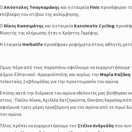
Ο
Απόστολος Τσαγκαράκης
και η εταιρεία
Finis
προσέφεραν τα
επίβλεψη του στίβου της κολύμβησης.
Ο
Νίκος Κασσιμάτης
και η εταιρεία
Kassimatis Cycling
προσέφε
Νικητής της κλήρωσης ήταν ο Χρήστος Γαρέφης.
Η εταιρεία
Herbalife
προσέφραν ροφήματα στους αθλητές μετά 
Ομως πέρα από τους παραπάνω οφείλουμε να ευχαριστήσουμε τ
Δήμου Ελληνικού- Αργυρούπολης και κυρίως την
Μαρία Καζάκη
τελευταίες 2 εβδομάδας για την προετοιμασία του αγώνα.
Επίσης κατά την διάρκεια του αγώνα εθελοντές μας βοήθησαν ε
στους : Παύλο Λέκκα, Αχιλλέα Χατζηκώστα, Θανάση Χαραλαμπό
αφιέρωσε τρεις μέρες εργαζόμενη για τον αγώνα από το πρωί έ
τον αγώνα.
Τέλος πρέπει να ευχαριστήσουμε τον
Στέλιο Ανδρεάδη
που συντ