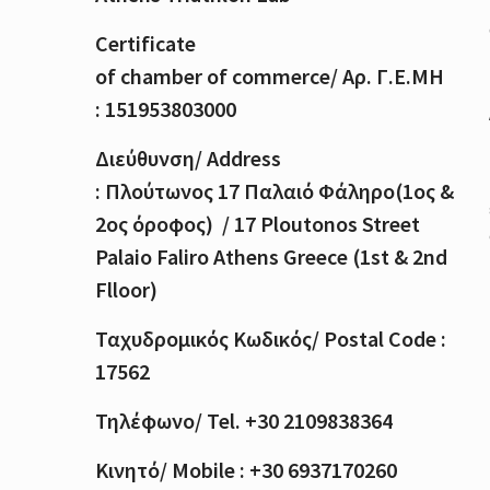
Certificate
of
chamber
of
commerce
/
Αρ
.
Γ
.
Ε
.
ΜΗ
: 151953803000
Διεύθυνση
/ Address
:
Πλούτωνος
17
Παλαιό
Φάληρο
(1
ος
&
2
ος
όροφος
) / 17 Ploutonos S
treet
Palaio Faliro Athens Greece (1st & 2nd
Flloor)
Ταχυδρομικός
Κωδικός
/ Postal Code :
17562
Τηλέφωνο
/ Tel. +30 2109838364
Κινητό
/ Mobile : +30 6937170260