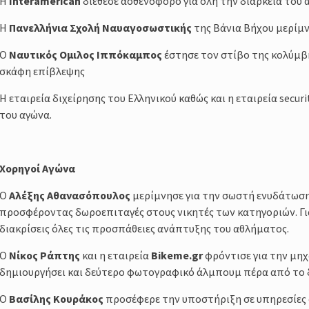
Η
Interamerican
διέθεσε ασθενοφόρο για όλη την διάρκεια του 
Η
Πανελλήνια Σχολή Ναυαγοσωστικής
της Βάνια Βήχου μερίμν
Ο
Ναυτικός Ομιλος Ιππόκαμπος
έστησε τον στίβο της κολύμ
σκάφη επίβλεψης
Η εταιρεία διχείρησης του Ελληνικού καθώς και η εταιρεία secu
του αγώνα.
Χορηγοί Αγώνα
Ο
Αλέξης Αθανασόπουλος
μερίμνησε για την σωστή ενυδάτωση
προσφέροντας δωροεπιταγές στους νικητές των κατηγοριών. Γι
διακρίσεις όλες τις προσπάθειες ανάπτυξης του αθλήματος.
Ο
Νίκος Ράπτης
και η εταιρεία
Bikeme.
gr
φρόντισε για την μηχ
δημιουργήσει και δεύτερο φωτογραφικό άλμπουμ πέρα από το δ
Ο
Βασίλης Κουράκος
προσέφερε την υποστήριξη σε υπηρεσίες 