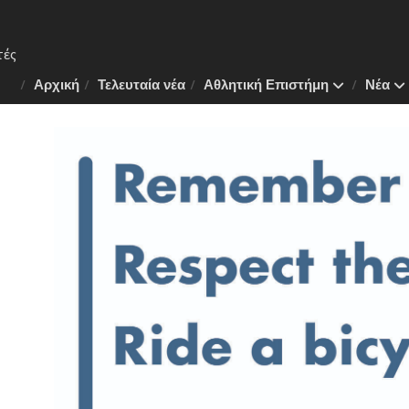
Αρχική
Τελευταία νέα
Αθλητική Επιστήμη
Νέα
 Το
ν της
λάνη
πλάνο
.