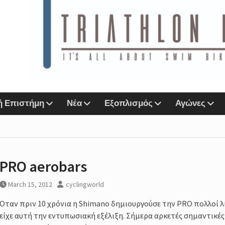
ιάθλου
n Lab &
Sports
ή Επιστήμη
Νέα
Εξοπλισμός
Αγώνες
αζί
ο eshop
PRO aerobars
r
Next
March 15, 2012
cyclingworld
IMORE
Οταν πριν 10 χρόνια η Shimano δημιουργούσε την PRO πολλοί λ
είχε αυτή την εντυπωσιακή εξέλιξη. Σήμερα αρκετές σημαντικέ