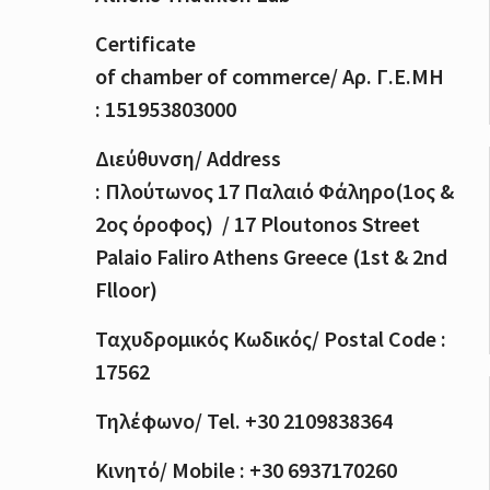
Certificate
of
chamber
of
commerce
/
Αρ
.
Γ
.
Ε
.
ΜΗ
: 151953803000
Διεύθυνση
/ Address
:
Πλούτωνος
17
Παλαιό
Φάληρο
(1
ος
&
2
ος
όροφος
) / 17 Ploutonos S
treet
Palaio Faliro Athens Greece (1st & 2nd
Flloor)
Ταχυδρομικός
Κωδικός
/ Postal Code :
17562
Τηλέφωνο
/ Tel. +30 2109838364
Κινητό
/ Mobile : +30 6937170260