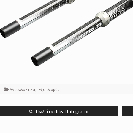
Ανταλλακτικά
,
Εξοπλισμός
Post
Previous
Πωλείται Ideal Integrator
navigation
post: