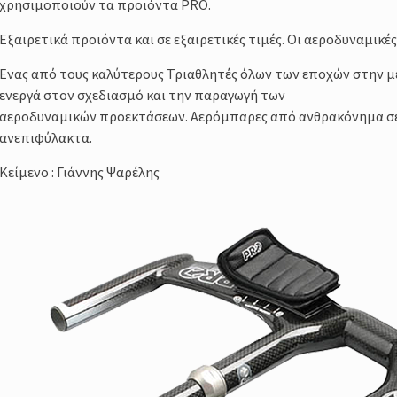
χρησιμοποιούν τα προιόντα PRO.
amp
Εξαιρετικά προιόντα και σε εξαιρετικές τιμές. Οι αεροδυναμικές
σσος,
Ενας από τους καλύτερους Τριαθλητές όλων των εποχών στην μ
σης της
ενεργά στον σχεδιασμό και την παραγωγή των
αεροδυναμικών προεκτάσεων. Αερόμπαρες από ανθρακόνημα σε 
ανεπιφύλακτα.
Κείμενο : Γιάννης Ψαρέλης
τές