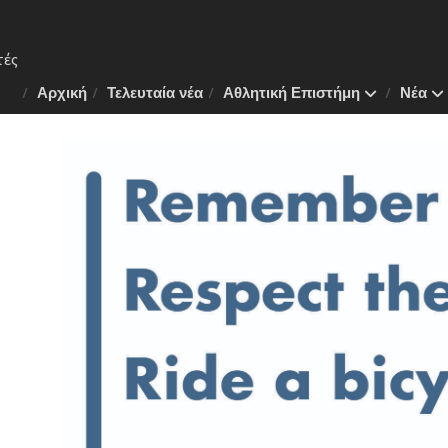
Αρχική
Τελευταία νέα
Αθλητική Επιστήμη
Νέα
 Το
ν της
λάνη
πλάνο
.