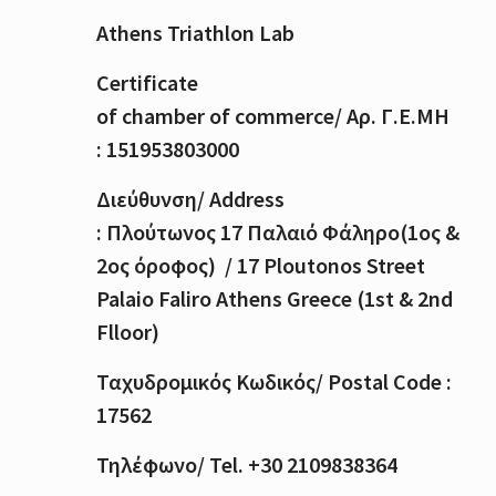
Athens Triathlon Lab
Certificate
of
chamber
of
commerce
/
Αρ
.
Γ
.
Ε
.
ΜΗ
: 151953803000
Διεύθυνση
/ Address
:
Πλούτωνος
17
Παλαιό
Φάληρο
(1
ος
&
2
ος
όροφος
) / 17 Ploutonos S
treet
Palaio Faliro Athens Greece (1st & 2nd
Flloor)
Ταχυδρομικός
Κωδικός
/ Postal Code :
17562
Τηλέφωνο
/ Tel. +30 2109838364