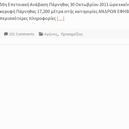
50η Επετειακή Ανάβαση Πάρνηθας 30 Οκτωβρίου 2011 ώρα εκκίνη
amp
κορυφή Πάρνηθας 17,200 μέτρα στής κατηγορίες ΑΝΔΡΩΝ ΕΦΗΒΩ
σσος,
περισσότερες πληροφορίες
[…]
σης της
231 Comments
Αγώνες
,
Προκηρύξεις
τές