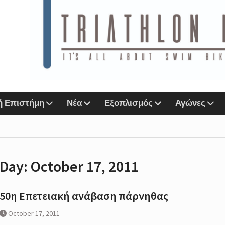
ιάθλου
n Lab &
Sports
ή Επιστήμη
Νέα
Εξοπλισμός
Αγώνες
αζί
ο eshop
Day:
October 17, 2011
r
Next
50η Επετειακή ανάβαση πάρνηθας
IMORE
October 17, 2011