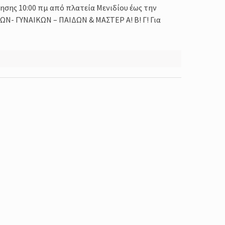
σης 10:00 πμ από πλατεία Μενιδίου έως την
Ν- ΓΥΝΑΙΚΩΝ – ΠΑΙΔΩΝ & ΜΑΣΤΕΡ Α! Β! Γ! Για