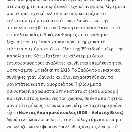
στην αρχή, τη μια μικρή αλλά τεχνική ανηφόρα, λίγο μετά
μια ακόμα τεχνική αλλά και με διάρκεια μέχρι το
τελευταίο τμήμα μέσα από τους ελαιώνες και την
αποκαλυπτική θέα στον Παγασητικό κόλπο. Εκτός από
τις πολύ ωραίες ειδικές διαδρομές που η κάθε μια
ξεχώριζε σε τερέν και χαρακτήρα, υπήρχε και το
ης
τελευταίο τμήμα, από το τέλος της 3
ειδικής μέχρι την
παραλία της Κάτω Γατζέας με καλντερίμι όπου
εντυπωσίασε τους αναβάτες και γίνεται επιμήκυνση του
ώστε να μπει ως ειδική το 2015. Το Σάββατο οι καιρικές
συνθήκες ήταν ιδανικές και όλοι ευχαριστήθηκαν τα
μονοπάτια και την ομορφιά του Πηλίου με τα
φθινοπωρινά χρώματα. Στην κατατακτήρια διαδρομή
που έγινε στους ελαιώνες του χωριού, σε ένα απαιτητικό
μονοπάτι μήκους τετρακοσίων μέτρων ταχύτερο χρόνο
είχε ο
Νώντας Λαμπρακόπουλος (BOS – Velocity Bikes)
.
Αφού τελείωσαν οι αθλητές τον πρόλογο άρχισε ο καιρό
να αλλάζει και να φυσούν θυελλώδεις άνεμοι, λίγο μετά