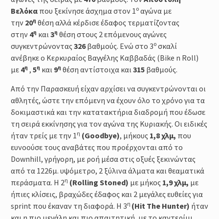
ο
Βελόκα
που ξεκίνησε άσχημα στον 1
αγώνα με
η
την
20
θέση αλλά κέρδισε έδαφος τερματίζοντας
η
η
στην
4
και
3
θέση στους 2 επόμενους αγώνες
ο
συγκεντρώνοντας
326
βαθμούς. Ενώ στο 3
σκαλί
ανέβηκε ο Κερκυραίος Βαγγέλης Καββαδάς (Bike n Roll)
η
η
η
με
4
,
5
και
9
θέση αντίστοιχα και
315
βαθμούς.
Από την Παρασκευή είχαν αρχίσει να συγκεντρώνονται οι
αθλητές, ώστε την επόμενη να έχουν όλο το χρόνο για τα
δοκιμαστικά και την κατατακτήρια διαδρομή που έδωσε
τη σειρά εκκίνησης για τον αγώνα της Κυριακής. Οι ειδικές
η
ήταν τρείς με την 1
(Goodbye)
, μήκους
1,8 χλμ,
που
ευνοούσε τους αναβάτες που προέρχονται από το
Downhill, γρήγορη, με ροή μέσα στις οξυές ξεκινώντας
από τα 1226μ. υψόμετρο, 2 ξύλινα άλματα και θεαματικά
η
περάσματα. Η 2
(Rolling Stoned)
με μήκος
1,9 χλμ,
με
ήπιες κλίσεις, βραχώδες έδαφος και 2 μεγάλες ευθείες για
η
sprint που έκαναν τη διαφορά. Η 3
(Hit The Hunter)
ήταν
και η πιο μεγάλη και πιο απαιτητική, με το καντερίμι