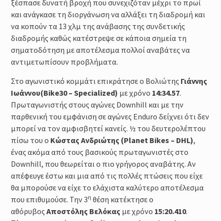
ξέσπασε δυνατή βροχή που συνεχιζόταν μέχρι το πρωί
και ανάγκασε τη διοργάνωση να αλλάξει τη διαδρομή και
να κοπούν τα 13 χλμ της ανάβασης της συνδετικής
διαδρομής καθώς κατέστρεψε σε κάποια σημεία τη
σηματοδότηση με αποτέλεσμα πολλοί αναβάτες να
αντιμετωπίσουν προβλήματα.
Στο αγωνιστικό κομμάτι επικράτησε ο Βολιώτης
Γιάννης
Ιωάννου(Bike30 – Specialized)
με χρόνο
14:34.57
.
Πρωταγωνιστής στους αγώνες Downhill και με την
παρθενική του εμφάνιση σε αγώνες Enduro δείχνει ότι δεν
μπορεί να τον αμφισβητεί κανείς. ½ του δευτερολέπτου
πίσω του ο
Κώστας Ανδριώτης (Planet Bikes – DHL)
,
ένας ακόμα από τους βασικούς πρωταγωνιστές στο
Downhill, που θεωρείται ο πιο γρήγορος αναβάτης. Αν
απέφευγε έστω και μια από τις πολλές πτώσεις που είχε
θα μπορούσε να είχε το ελάχιστα καλύτερο αποτέλεσμα
η
που επιθυμούσε. Την 3
θέση κατέκτησε ο
αθόρυβος
Αποστόλης Βελόκας
με χρόνο
15:20.410
.