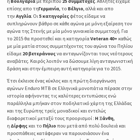
η
Βουλγαρία
με περίπου
25 συμμετοχές
. Αθλητές είχαμε
επίσης απο τη
Γερμανία
, το
Βέλγιο
, αλλά και απο
την
Αγγλία
. Οι
5 κατηγορίες
φέτος είδαμε να
συπληρώνουν βάθρο σε κάθε αγώνα με μόνη εξαίρεση τον
αγώνα της Στενής με μία μόνο γυναικεία συμμετοχή. Για
το 2015 θα προστεθεί και η κατηγορία
Veteran 40+
καθώς
με μία ματία στους συμμετέχοντες του αγώνα του Πηλίου
είδαμε
20 βετεράνους
να ανταγωνίζονται τους νεότερους
αναβάτες. Καιρός λοιπόν να δώσουμε λίγη ανταγωνιστική
δράση και στην έμπειρη αυτή κατηγορία για το 2015.
Έτσι έκλεισε ένας κύκλος και η πρώτη διοργάνωση
αγώνων Enduro MTB σε Ελληνικά μονοπάτια πέρασε στην
ιστορία αφήνοντας τις καλύτερες εντυπώσεις ενώ
παράλληλα μπήκαν στον ποδηλατικό χάρτη της Ελλάδας
και της Ευρώπης τρείς μοναδικοί και εντελώς
διαφορετικοί μεταξύ τους προορισμοί :
Η Ξάνθη
,
η
Δίρφης
και το
Πήλιο
που μετά από πολύ δουλειά και
προσπάθειες κατάφεραν να παρουσιάσουν ένα