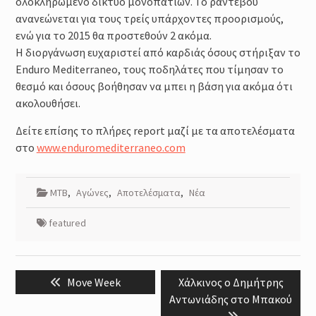
ολοκληρωμένο δίκτυο μονοπατιών. Το ραντεβού
ανανεώνεται για τους τρείς υπάρχοντες προορισμούς,
ενώ για το 2015 θα προστεθούν 2 ακόμα.
Η διοργάνωση ευχαριστεί από καρδιάς όσους στήριξαν το
Enduro Mediterraneo, τους ποδηλάτες που τίμησαν το
θεσμό και όσους βοήθησαν να μπει η βάση για ακόμα ότι
ακολουθήσει.
Δείτε επίσης το πλήρες report μαζί με τα αποτελέσματα
στο
www.enduromediterraneo.com
MTB
,
Αγώνες
,
Αποτελέσματα
,
Νέα
featured
Post
Previous
Next
Move Week
Χάλκινος ο Δημήτρης
navigation
post:
post:
Αντωνιάδης στο Μπακού