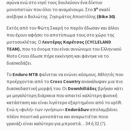
αγώνα ενώ στο νησί τους δουλεύουν ένα δίκτυο
ο
μονοπατιών που όλοι το αναμένουμε. Στο
3
σκαλί
ανέβηκε o Βολιώτης Ζησιμάτος Αποστόλης
(Bike 30)
.
Εκτός από τον Φώτη Σκαρή το παρόν έδωσαν και άλλοι
που έχουν αφήσει το αποτύπωμα τους στο χώρο της
μοτοσυκλέτας. Ο
Λευτέρης Καρέτσος (CYCLELAND
TEAM)
, που το όνομα του είναι συνώνυμο του Ελληνικού
Moto Cross έδωσε πήρε εκκίνηση και φάνηκε να το
διασκεδάζει.
Το
Enduro MTB
φαίνεται να ενώνει κόσμους. Αθλητές που
προέρχονται από το
Cross Country
ανακάλυψαν μια πιο
διασκεδαστική μορφή του. Οι
Downhillάδες
βρήκαν κάτι
με μεγαλύτερη διάρκεια που απαιτεί καλύτερη φυσική
κατάσταση και είναι λιγότερο εξαρτημένοι από το uplift.
Ενώ η «φυλή» των «γνήσιων»
Endurάδων
απολαμβάνει
πλέον ποιοτικά μονοπάτια και αναρωτιέται ποιο
γρανάζι είναι καλύτερο για μπροστά…34 ή 32 (?).