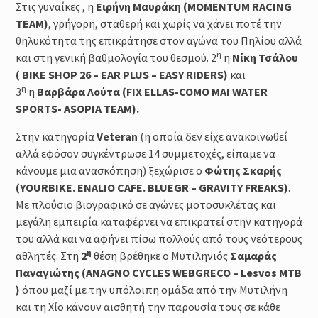
Στις γυναίκες , η
Ειρήνη Μαυράκη (MOMENTUM RACING
TEAM)
, γρήγορη, σταθερή και χωρίς να χάνει ποτέ την
θηλυκότητα της επικράτησε στον αγώνα του Πηλίου αλλά
η
και στη γενική βαθμολογία του θεσμού. 2
η
Νίκη Τσάλου
( BIKE SHOP 26 – EAR PLUS – EASY RIDERS)
και
η
3
η
Βαρβάρα Λούτα (FIX ELLAS-COMO MAI WATER
SPORTS- ASOPIA TEAM).
Στην κατηγορία
Veteran
(η οποία δεν είχε ανακοινωθεί
αλλά εφόσον συγκέντρωσε 14 συμμετοχές, είπαμε να
κάνουμε μια ανασκόπηση) ξεχώρισε ο
Φώτης Σκαρής
(YOURBIKE. ENALIO CAFE. BLUEGR – GRAVITY FREAKS)
.
Με πλούσιο βιογραφικό σε αγώνες μοτοσυκλέτας και
μεγάλη εμπειρία καταφέρνει να επικρατεί στην κατηγορά
του αλλά και να αφήνει πίσω πολλούς από τους νεότερους
η
αθλητές. Στη
2
θέση βρέθηκε ο Μυτιληνιός
Σαμαράς
Παναγιώτης (ANAGNO CYCLES WEBGRECO – Lesvos MTB
)
όπου μαζί με την υπόλοιπη ομάδα από την Μυτιλήνη
και τη Χίο κάνουν αισθητή την παρουσία τους σε κάθε