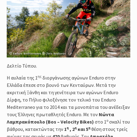
Μέθοδοι καθορισμού της
έντασης της προπόνησης :
Φυσιολογικά και Πρακτικά
Ζητήματα
Προπόνηση Τριάθλου :
Περιοδικότητα
Προπόνηση Δύναμης για αθλητές
Τριάθλου
Δελτίο Τύπου.
ης
Η αυλαία της 1
διοργάνωσης αγώνων Enduro στην
Ελλάδα έπεσε στο βουνό των Κενταύρων. Μετά την
ακριτική Ξάνθη και τη γενέτειρα των αγώνων Enduro
Δίρφη, το Πήλιο φιλοξένησε τον τελικό του Enduro
Mediterraneo για το 2014 και τα μονοπάτια του ανέδειξαν
τους Έλληνες πρωταθλητές Enduro. Με τον
Νώντα
ο
Λαμπρακόπουλο (Bos – Velocity Bikes)
στο 1
σκαλί του
η
η
η
βάθρου, κατακτώντας την
1
, 2
και 5
θέση στους τρείς
αγώνες της σειράς με
470
βαθμούς. Τον
Αποστόλη