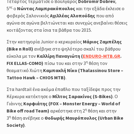
Τέταρτος τερμάτισε ο Βούλγαρος
Dobromir Dobrev
,
ος
5
ο
Νώντας Λαμπρακόπουλος
και την εξάδα έκλεισε ο
φοβερός Σαλονικιός
Αχιλλέας Αλοπούδης
που από
αγώνα σε αγώνα βελτιώνεται και συνεχώς ανεβαίνει θέσεις
κοιτάζοντας στα ίσια τα βάθρα του 2015.
Στην κατηγορία Junior ο κερκυραίος
Μάριος Ζαμπέλης
(Bike n Roll)
ανέβηκε στο ψηλότερο σκαλί του βάθρου
εύκολα με τον
Καλλίρη Παναγιώτη (
ENDURO-MTB.GR
.
η
FIX ELLAS-COMO)
πίσω του και στην 3
θέση τον
θεαματικό Χιώτη
Καμπακλή Νίκο (Thalassinou Store –
Tattoo Hawk – CHIOS MTB)
.
Στα hardtail ένα ακόμα έπαθλο που ταξίδεψε προς την
Κέρκυρα κατέκτησε ο
Μίλτος Σαρακίνος (S-Bikes)
. Ο
Γιάννης
Κορφιάτης (FOX – Monster Energy – World of
η
Bike off road Team)
αρκέστηκε στη 2
θέση και στην
η
3
θέση ανέβηκε ο
Θοδωρής Μαυρόπουλος (Urban Bike
Society)
.