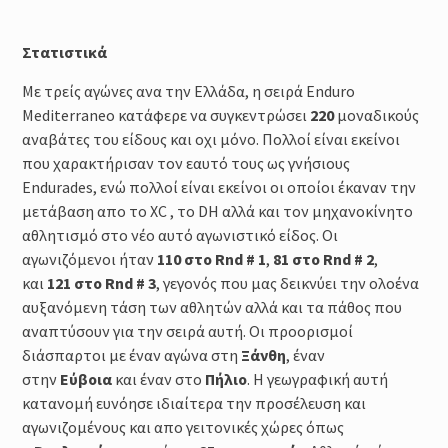
Στατιστικά
Με τρείς αγώνες ανα την Ελλάδα, η σειρά Enduro
Mediterraneo κατάφερε να συγκεντρώσει
220
μοναδικούς
αναβάτες του είδους και οχι μόνο. Πολλοί είναι εκείνοι
που χαρακτήρισαν τον εαυτό τους ως γνήσιους
Endurades, ενώ πολλοί είναι εκείνοι οι οποίοι έκαναν την
μετάβαση απο το XC , το DH αλλά και τον μηχανοκίνητο
αθλητισμό στο νέο αυτό αγωνιστικό είδος. Οι
αγωνιζόμενοι ήταν
110 στο Rnd # 1
,
81 στο Rnd # 2
,
και
121 στο Rnd # 3
, γεγονός που μας δεικνύει την ολοένα
αυξανόμενη τάση των αθλητών αλλά και τα πάθος που
αναπτύσουν για την σειρά αυτή. Οι προορισμοί
διάσπαρτοι με έναν αγώνα στη
Ξάνθη
, έναν
στην
Εύβοια
και έναν στο
Πήλιο
. Η γεωγραφική αυτή
κατανομή ευνόησε ιδιαίτερα την προσέλευση και
αγωνιζομένους και απο γειτονικές χώρες όπως