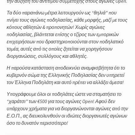
την αύξηση του αντίτιμου συμμετοχής στους αγώνες Open.
Τα δύο παραπάνω μέτρα λειτουργούν ως “θηλιά” που
πνίγει τους αγώνες ποδηλασίας, κάθε μορφής, μαζί με τους
κόπους αθλητών & προπονητών! Χωρίς αγώνες
ποδηλασίας, βλάπτεται επίσης ο τζίρος των εμπορικών
επιχειρήσεων που δραστηριοποιούνται στον ποδηλατικό
τομέα, αυτές από τις οποίες ζητείται να χορηγήσουν
διοργανώσεις, συλλόγους και αθλητές.
Η παρούσα κατάσταση αποδεικνύει αναμφισβήτητα ότι το
κυβερνόν σώμα της Ελληνικής Ποδηλασίας δεν υπηρετεί
τον Έλληνα Ποδηλάτη και αυτό πρέπει να αλλάξει άμεσα!
Υπογράφουμε όλοι οι ποδηλάτες ώστε να σταματήσει το
“χαράτσι” των €500 για τους αγώνες Open! Αφού δεν
υπάρχουν χρήματα για να διοργανώνονται αγώνες από την
Ε.Ο.Π., ας διευκολυνθούν οι ιδιώτες διοργανωτές αγώνων
όσο το δυνατόν περισσότερο!