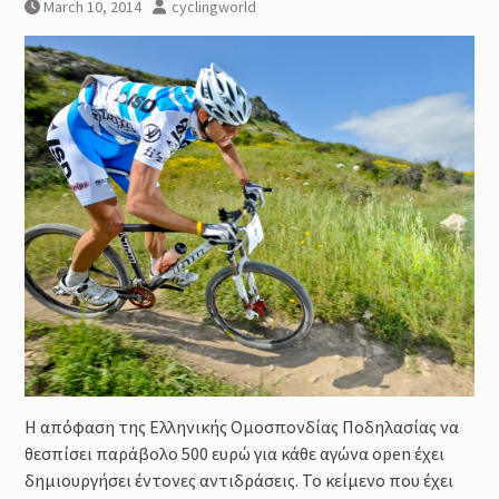
Μέθοδοι καθορισμού της
March 10, 2014
cyclingworld
έντασης της προπόνησης :
Φυσιολογικά και Πρακτικά
Ζητήματα
Προπόνηση Τριάθλου :
Περιοδικότητα
Προπόνηση Δύναμης για αθλητές
Τριάθλου
H απόφαση της Ελληνικής Ομοσπονδίας Ποδηλασίας να
θεσπίσει παράβολο 500 ευρώ για κάθε αγώνα open έχει
δημιουργήσει έντονες αντιδράσεις. To κείμενο που έχει