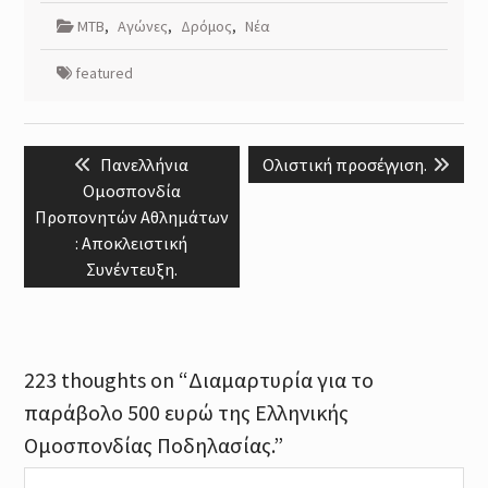
MTB
,
Αγώνες
,
Δρόμος
,
Νέα
featured
Post
Previous
Next
Πανελλήνια
Ολιστική προσέγγιση.
navigation
post:
post:
Ομοσπονδία
Προπονητών Αθλημάτων
: Αποκλειστική
Συνέντευξη.
223 thoughts on “Διαμαρτυρία για το
παράβολο 500 ευρώ της Ελληνικής
Ομοσπονδίας Ποδηλασίας.”