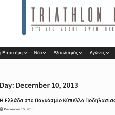
ιάθλου
n Lab &
Sports
ή Επιστήμη
Νέα
Εξοπλισμός
Αγώνες
αζί
ο eshop
Day:
December 10, 2013
r
Next
Η Ελλάδα στο Παγκόσμιο Κύπελλο Ποδηλασίας
IMORE
December 10, 2013