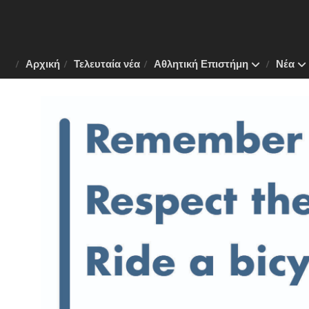
Αρχική
Τελευταία νέα
Αθλητική Επιστήμη
Νέα
 Το
ν της
λάνη
πλάνο
.