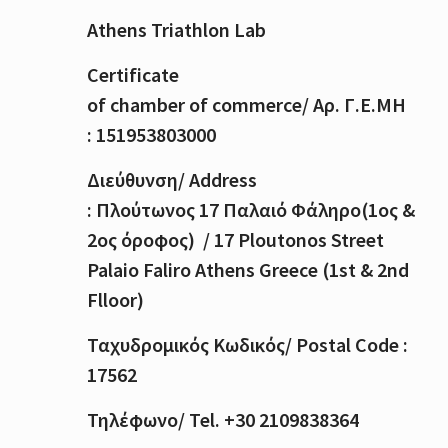
Athens Triathlon Lab
Certificate
of
chamber
of
commerce
/
Αρ
.
Γ
.
Ε
.
ΜΗ
: 151953803000
Διεύθυνση
/ Address
:
Πλούτωνος
17
Παλαιό
Φάληρο
(1
ος
&
2
ος
όροφος
) / 17 Ploutonos S
treet
Palaio Faliro Athens Greece (1st & 2nd
Flloor)
Ταχυδρομικός
Κωδικός
/ Postal Code :
17562
Τηλέφωνο
/ Tel. +30 2109838364