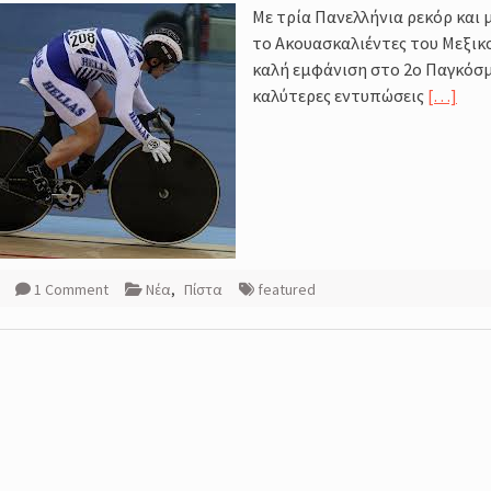
Με τρία Πανελλήνια ρεκόρ και 
amp
το Ακουασκαλιέντες του Μεξικ
σσος,
καλή εμφάνιση στο 2ο Παγκόσμι
καλύτερες εντυπώσεις
[…]
σης της
τές
1 Comment
Νέα
,
Πίστα
featured