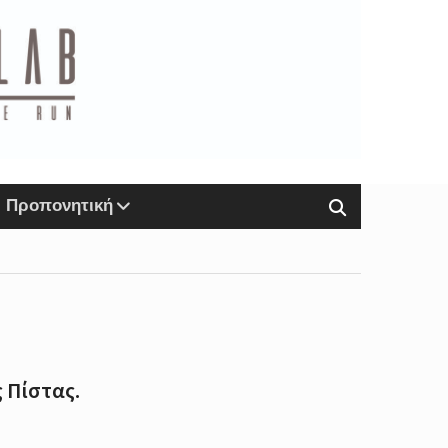
Προπονητική
 Πίστας.