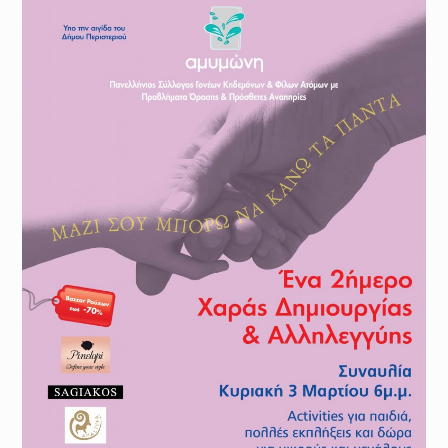
Μέθοδοι καθορισμού της
έντασης της προπόνησης :
Φυσιολογικά και Πρακτικά
Ζητήματα
Προπόνηση Τριάθλου :
Περιοδικότητα
Προπόνηση Δύναμης για αθλητές
Τριάθλου