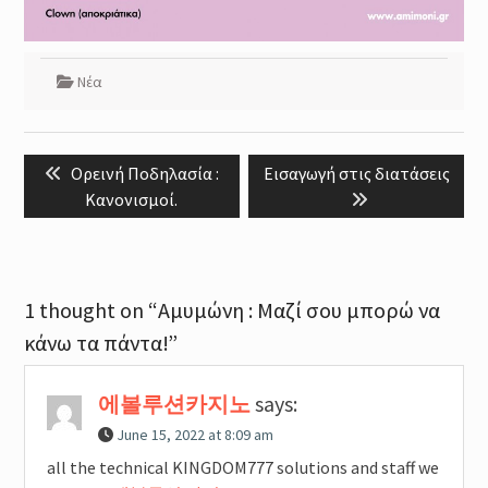
Νέα
Post
Previous
Next
Ορεινή Ποδηλασία :
Εισαγωγή στις διατάσεις
navigation
post:
post:
Κανονισμοί.
1 thought on “Αμυμώνη : Μαζί σου μπορώ να
κάνω τα πάντα!”
에볼루션카지노
says:
June 15, 2022 at 8:09 am
all the technical KINGDOM777 solutions and staff we