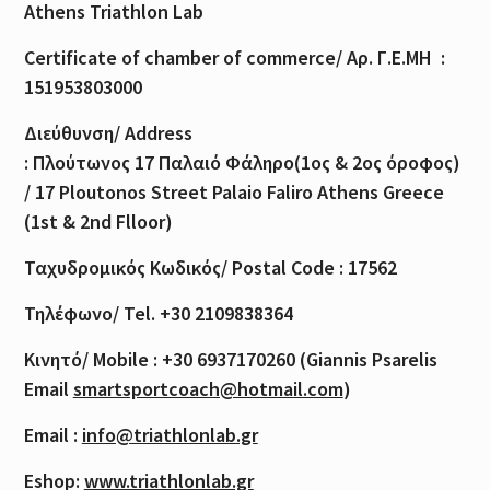
Athens Triathlon Lab
Certificate of
chamber
of
commerce
/
Αρ
.
Γ
.
Ε
.
ΜΗ
:
151953803000
Διεύθυνση
/ Address
:
Πλούτωνος
17
Παλαιό
Φάληρο
(1
ος
& 2
ος
όροφος
)
/ 17 Ploutonos S
treet Palaio Faliro Athens Greece
(1st & 2nd Flloor)
Ταχυδρομικός
Κωδικός
/ Postal Code : 17562
Τηλέφωνο
/ Tel. +30 2109838364
Κινητό
/ Mobile : +30 6937170260 (Giannis Psarelis
Email
smartsportcoach@hotmail.com
)
Email :
info@triathlonlab.gr
Eshop:
www.triathlonlab.gr