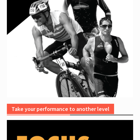
Take your performance to another level