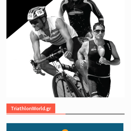
TriathlonWorld.gr