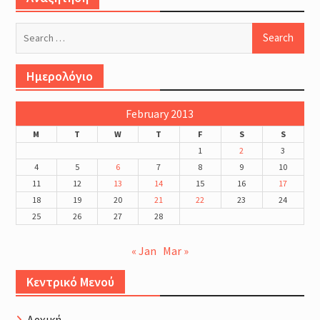
Search
for:
Ημερολόγιο
February 2013
M
T
W
T
F
S
S
1
2
3
4
5
6
7
8
9
10
11
12
13
14
15
16
17
18
19
20
21
22
23
24
25
26
27
28
« Jan
Mar »
Κεντρικό Μενού
Αρχική