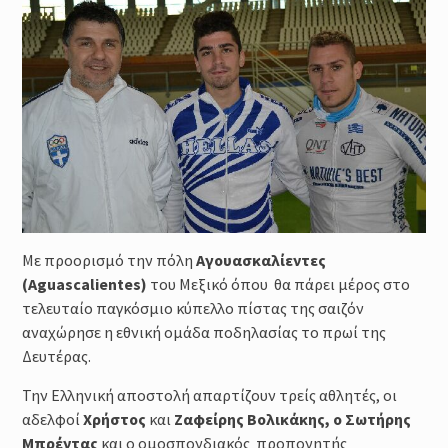
Μέθοδοι καθορισμού της
έντασης της προπόνησης :
Φυσιολογικά και Πρακτικά
Ζητήματα
Προπόνηση Τριάθλου :
Περιοδικότητα
Προπόνηση Δύναμης για αθλητές
Τριάθλου
Mε προορισμό την πόλη
Αγουασκαλίεντες
(
Aguascalientes
)
του Μεξικό όπου θα πάρει μέρος στο
τελευταίο παγκόσμιο κύπελλο πίστας της σαιζόν
αναχώρησε η εθνική ομάδα ποδηλασίας το πρωί της
Δευτέρας.
Την Ελληνική αποστολή απαρτίζουν τρείς αθλητές, οι
αδελφοί
Χρήστος
και
Ζαφείρης Βολικάκης, ο Σωτήρης
Μπρέντας
και ο ομοσπονδιακός προπονητής