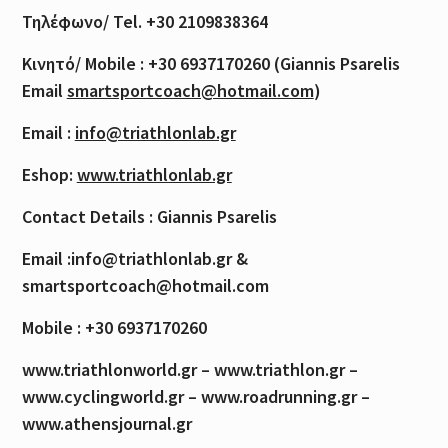
Τηλέφωνο
/ Tel. +30 2109838364
Κινητό
/ Mobile : +30 6937170260 (Giannis Psarelis
Email
smartsportcoach@hotmail.com
)
Email :
info@triathlonlab.gr
Eshop:
www.triathlonlab.gr
Contact Details : Giannis Psarelis
Email :info@triathlonlab.gr &
smartsportcoach@hotmail.com
Mobile : +30 6937170260
www.triathlonworld.gr – www.triathlon.gr –
www.cyclingworld.gr – www.roadrunning.gr –
www.athensjournal.gr