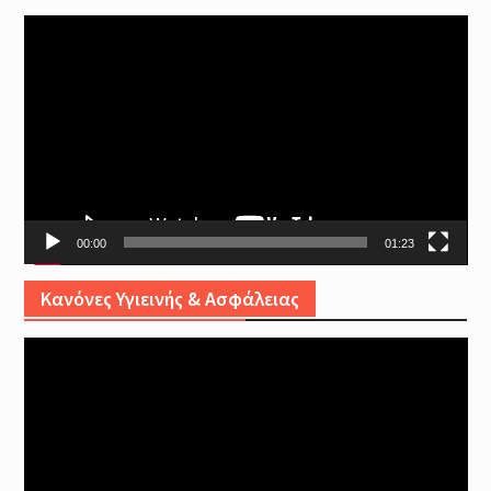
Video
Player
00:00
01:23
Κανόνες Υγιεινής & Ασφάλειας
Video
Player