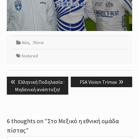
Νέα
,
Πίστα
featured
Post
Previous
Next
Ελληνική Ποδηλασία :
FSA Vision Trimax
navigation
post:
post:
Μηδενική ανάπτυξη!
6 thoughts on “Στο Μεξικό η εθνική ομάδα
πίστας”