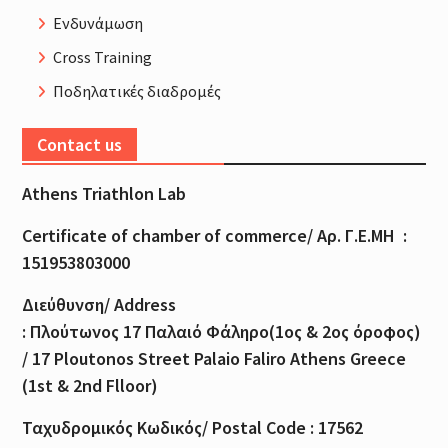
Ενδυνάμωση
Cross Training
Ποδηλατικές διαδρομές
Contact us
Athens Triathlon Lab
Certificate of
chamber
of
commerce
/
Αρ
.
Γ
.
Ε
.
ΜΗ
:
151953803000
Διεύθυνση
/ Address
:
Πλούτωνος
17
Παλαιό
Φάληρο
(1
ος
& 2
ος
όροφος
)
/ 17 Ploutonos S
treet Palaio Faliro Athens Greece
(1st & 2nd Flloor)
Ταχυδρομικός
Κωδικός
/ Postal Code : 17562