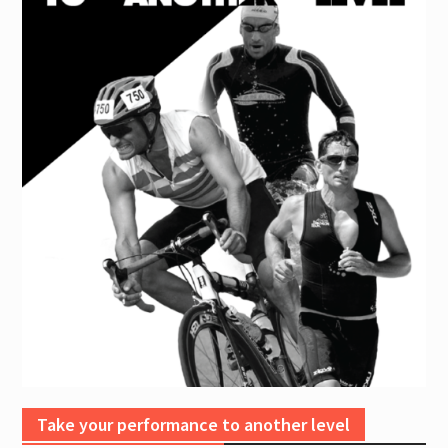
Take your performance to another level