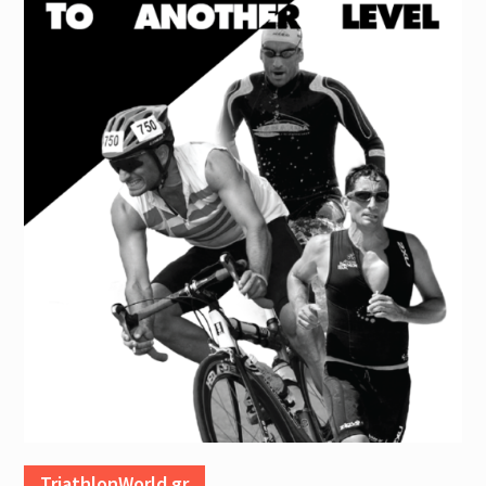
TriathlonWorld.gr