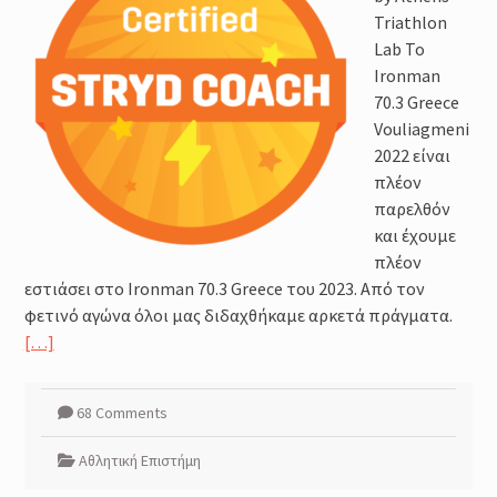
Μέθοδοι καθορισμού της
Triathlon
έντασης της προπόνησης :
Lab To
Φυσιολογικά και Πρακτικά
Ζητήματα
Ironman
Προπόνηση Τριάθλου :
70.3 Greece
Περιοδικότητα
Vouliagmeni
Προπόνηση Δύναμης για αθλητές
2022 είναι
Τριάθλου
πλέον
παρελθόν
και έχουμε
πλέον
εστιάσει στο Ironman 70.3 Greece του 2023. Από τον
φετινό αγώνα όλοι μας διδαχθήκαμε αρκετά πράγματα.
[…]
68 Comments
Αθλητική Επιστήμη