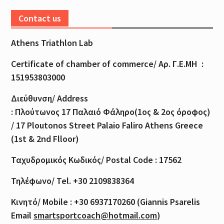
Contact us
Athens Triathlon Lab
Certificate of
chamber
of
commerce
/
Αρ
.
Γ
.
Ε
.
ΜΗ
:
151953803000
Διεύθυνση
/ Address
:
Πλούτωνος
17
Παλαιό
Φάληρο
(1
ος
& 2
ος
όροφος
)
/ 17 Ploutonos S
treet Palaio Faliro Athens Greece
(1st & 2nd Flloor)
Ταχυδρομικός
Κωδικός
/ Postal Code : 17562
Τηλέφωνο
/ Tel. +30 2109838364
Κινητό
/ Mobile : +30 6937170260 (Giannis Psarelis
Email
smartsportcoach@hotmail.com
)