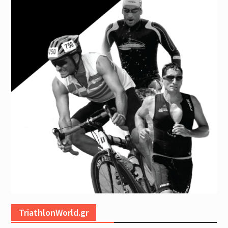
TriathlonWorld.gr