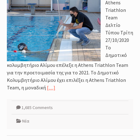
Μέθοδοι καθορισμού της
Athens
έντασης της προπόνησης :
Triathlon
Φυσιολογικά και Πρακτικά
Team
Ζητήματα
Δελτίο
Προπόνηση Τριάθλου :
Τύπου Τρίτη
Περιοδικότητα
27/10/2020
Προπόνηση Δύναμης για αθλητές
Τριάθλου
To
Δημοτικό
κολυμβητήριο Αλίμου επέλεξε η Athens Triathlon Team
για την προετοιμασία της για το 2021. Το Δημοτικό
Κολυμβητήριο Αλίμου έχει επιλέξει η Athens Triathlon
Team, η μοναδική
[…]
1,685 Comments
Νέα