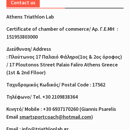
Contact us
Athens Triathlon Lab
Certificate of
chamber
of
commerce
/
Αρ
.
Γ
.
Ε
.
ΜΗ
:
151953803000
Διεύθυνση
/ Address
:
Πλούτωνος
17
Παλαιό
Φάληρο
(1
ος
& 2
ος
όροφος
)
/ 17 Ploutonos S
treet Palaio Faliro Athens Greece
(1st & 2nd Flloor)
Ταχυδρομικός
Κωδικός
/ Postal Code : 17562
Τηλέφωνο
/ Tel. +30 2109838364
Κινητό
/ Mobile : +30 6937170260 (Giannis Psarelis
Email
smartsportcoach@hotmail.com
)
Email :
info@triathlonlab.gr