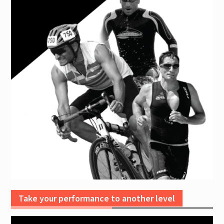
Take your performance to another level