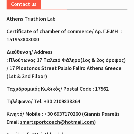
Contact us
Athens Triathlon Lab
Certificate of
chamber
of
commerce
/
Αρ
.
Γ
.
Ε
.
ΜΗ
:
151953803000
Διεύθυνση
/ Address
:
Πλούτωνος
17
Παλαιό
Φάληρο
(1
ος
& 2
ος
όροφος
)
/ 17 Ploutonos S
treet Palaio Faliro Athens Greece
(1st & 2nd Flloor)
Ταχυδρομικός
Κωδικός
/ Postal Code : 17562
Τηλέφωνο
/ Tel. +30 2109838364
Κινητό
/ Mobile : +30 6937170260 (Giannis Psarelis
Email
smartsportcoach@hotmail.com
)