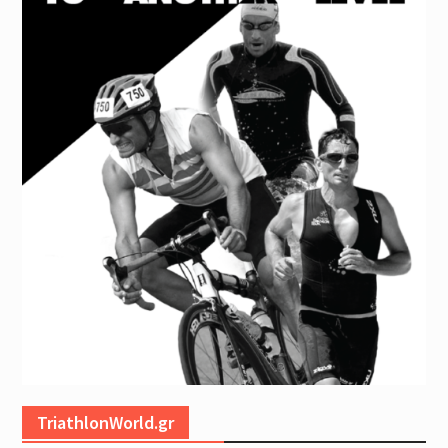
TriathlonWorld.gr