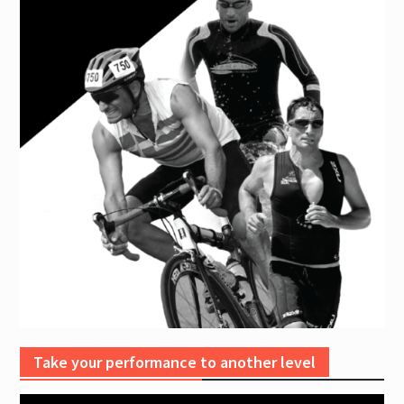
Take your performance to another level