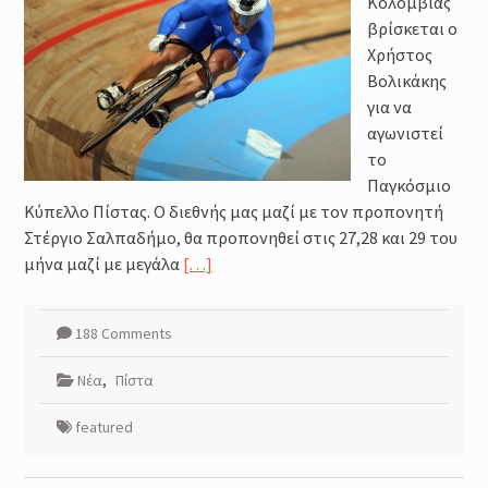
Κολομβίας
Μέθοδοι καθορισμού της
έντασης της προπόνησης :
βρίσκεται ο
Φυσιολογικά και Πρακτικά
Χρήστος
Ζητήματα
Βολικάκης
Προπόνηση Τριάθλου :
για να
Περιοδικότητα
αγωνιστεί
Προπόνηση Δύναμης για αθλητές
το
Τριάθλου
Παγκόσμιο
Κύπελλο Πίστας. Ο διεθνής μας μαζί με τον προπονητή
Στέργιο Σαλπαδήμο, θα προπονηθεί στις 27,28 και 29 του
μήνα μαζί με μεγάλα
[…]
188 Comments
Νέα
,
Πίστα
featured