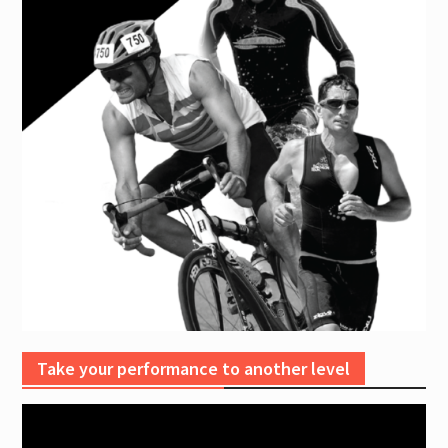
Take your performance to another level