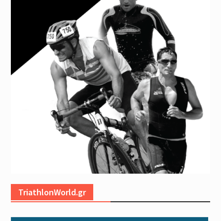
TriathlonWorld.gr