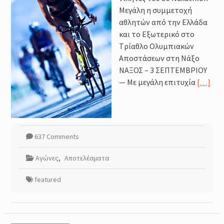
Μέθοδοι καθορισμού της
Μεγάλη η συμμετοχή
έντασης της προπόνησης :
αθλητών από την Ελλάδα
Φυσιολογικά και Πρακτικά
Ζητήματα
και το Εξωτερικό στο
Προπόνηση Τριάθλου :
Tρίαθλο Ολυμπιακών
Περιοδικότητα
Αποστάσεων στη Νάξο
Προπόνηση Δύναμης για αθλητές
ΝΑΞΟΣ – 3 ΣΕΠΤΕΜΒΡΙΟΥ
Τριάθλου
— Με μεγάλη επιτυχία
[…]
637 Comments
Αγώνες
,
Αποτελέσματα
featured