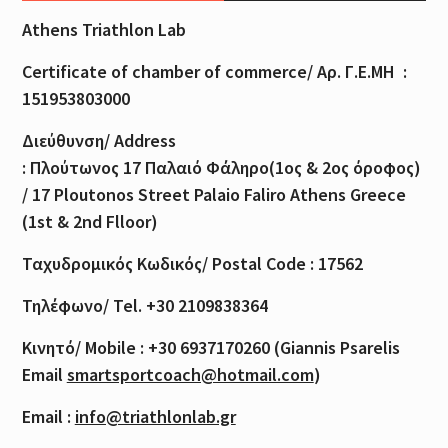
Athens Triathlon Lab
Certificate of
chamber
of
commerce
/
Αρ
.
Γ
.
Ε
.
ΜΗ
:
151953803000
Διεύθυνση
/ Address
:
Πλούτωνος
17
Παλαιό
Φάληρο
(1
ος
& 2
ος
όροφος
)
/ 17 Ploutonos S
treet Palaio Faliro Athens Greece
(1st & 2nd Flloor)
Ταχυδρομικός
Κωδικός
/ Postal Code : 17562
Τηλέφωνο
/ Tel. +30 2109838364
Κινητό
/ Mobile : +30 6937170260 (Giannis Psarelis
Email
smartsportcoach@hotmail.com
)
Email :
info@triathlonlab.gr