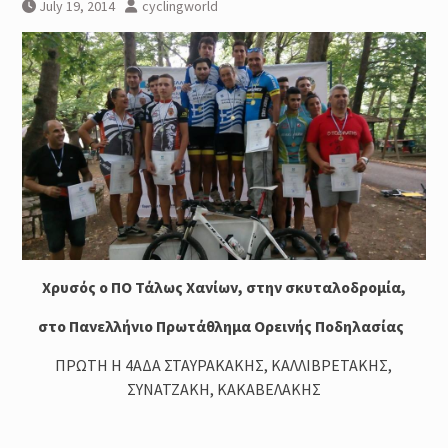
Μέθοδοι καθορισμού της
July 19, 2014
cyclingworld
έντασης της προπόνησης :
Φυσιολογικά και Πρακτικά
Ζητήματα
Προπόνηση Τριάθλου :
Περιοδικότητα
Προπόνηση Δύναμης για αθλητές
Τριάθλου
Χρυσός ο ΠΟ Τάλως Χανίων, στην σκυταλοδρομία,
στο Πανελλήνιο Πρωτάθλημα Ορεινής Ποδηλασίας
ΠΡΩΤΗ Η 4ΑΔΑ ΣΤΑΥΡΑΚΑΚΗΣ, ΚΑΛΛΙΒΡΕΤΑΚΗΣ,
ΣΥΝΑΤΖΑΚΗ, ΚΑΚΑΒΕΛΑΚΗΣ