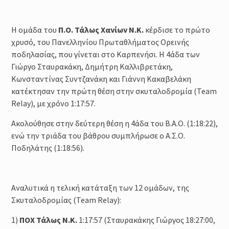
Η ομάδα του
Π.Ο. Τάλως Χανίων Ν.Κ.
κέρδισε το πρώτο
χρυσό, του Πανελληνίου Πρωταθλήματος Ορεινής
ποδηλασίας, που γίνεται στο Καρπενήσι. Η 4άδα των
Γιώργο Σταυρακάκη, Δημήτρη Καλλιβρετάκη,
Κωνσταντίνας Συντζανάκη και Γιάννη Κακαβελάκη
κατέκτησαν την πρώτη θέση στην σκυταλοδρομία (Team
Relay), με χρόνο 1:17:57.
Ακολούθησε στην δεύτερη θέση η 4άδα του Β.Α.Ο. (1:18:22),
ενώ την τριάδα του βάθρου συμπλήρωσε ο Α.Σ.Ο.
Ποδηλάτης (1:18:56).
Αναλυτικά η τελική κατάταξη των 12 ομάδων, της
Σκυταλοδρομίας (Team Relay):
1)
ΠΟΧ Τάλως Ν.Κ.
1:17:57 (Σταυρακάκης Γιώργος 18:27:00,