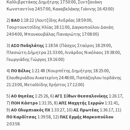
Καλλιβρετάκης Δημήτρης 17:50:00, Συντζανάκη
Κωνσταντίνα 24:57:00, Κακαβελάκης Γιάννης 16:43:00)
2)
ΒΑΟ
1:18:22 (Λουτζίδης Ανδρέας 18:59:00,
Τσορτουκτσίδης Ηλίας 18:11:00, Δαγκοπούλου Δανάη
24:04:00, Μπουκουβάλας Παναγιώτης 17:08:00)
3)
ΑΣΟ Ποδηλάτης
1:18:56 (Πάσχος Σταύρος 18:29:00,
Πλεσιώτη Δήμητρα 21:33:00, Λινάρδος Νικόλαος 19:38:00,
Γεωργιάδης Γιώργος 19:16:00)
4)
ΠΟ Βέλος
1:21:48 (Κουρπέτης Δημήτρης 18:25:00,
Ελευθεριάδου Αικατερίνη 24:48:00, Παπάζογλου Ιορδάνης
21:23:00, Μεταλλίδης Χρήστος 17:12:00)
5)
ΑΟ Θησέας
1:25:26, 6)
ΑΓΣ Σίθων Θεσσαλονίκης
1:26:17,
7)
ΠΟΗ Κάστρο
1:31:35, 8)
ΑΠΣ Μαχητής Σερρών
1:31:41,
9)
ΑΟ Ολυμπιακός ΠΧ
1:33:27, 10)
ΑΣ Πρωτέας
1:36:17, 11)
ΠΟ Καρδίτσας
1:39:58, 12)
ΠΑΣ Ερμής Μαρκοπούλου
2:03:58.