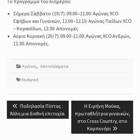
Το πρόγραμμα του διημέρου:
Σήμερα Σάββατο (19/7). 09.00–11.00: Αγώνας XCO
Εφήβων και Γυναικών, 11.00–12.15: Αγώνας Παίδων XCO
– Κορασίδων, 12:30: Απονομές
Αύριο Κυριακή (20/7). 09.00-11.00: Αγώνας XCO Ανδρών,
11:30: Απονομές.
Αγώνες
,
Αποτελέσματα
featured
Post
Previous
Next
Ποδηλασία Πίστας :
Η Ειρήνη Μούκα,
navigation
post:
post:
Άλλη μια διεθνή επιτυχία.
πρωταθλήτρια γυναικών,
στο Cross Country, στο
Καρπενήσι