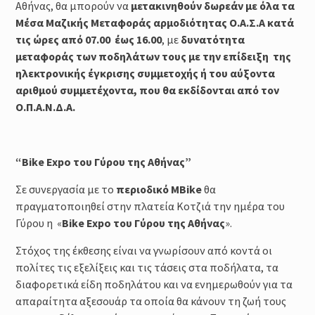
Αθήνας, θα μπορούν να
μετακινηθούν δωρεάν με όλα τα
Μέσα Μαζικής Μεταφοράς αρμοδιότητας Ο.Α.Σ.Α κατά
τις ώρες από 07.00 έως 16.00
, με
δυνατότητα
μεταφοράς των ποδηλάτων τους με την επίδειξη της
ηλεκτρονικής έγκρισης συμμετοχής ή του αύξοντα
αριθμού συμμετέχοντα, που θα εκδίδονται από τον
Ο.Π.Α.Ν.Δ.Α.
“Bike Expo του Γύρου της Αθήνας”
Σε συνεργασία με το
περιοδικό ΜBike
θα
πραγματοποιηθεί στην πλατεία Κοτζιά την ημέρα του
Γύρου η «
Bike Expo του Γύρου της Αθήνας
».
Στόχος της έκθεσης είναι να γνωρίσουν από κοντά οι
πολίτες τις εξελίξεις και τις τάσεις στα ποδήλατα, τα
διαφορετικά είδη ποδηλάτου και να ενημερωθούν για τα
απαραίτητα αξεσουάρ τα οποία θα κάνουν τη ζωή τους