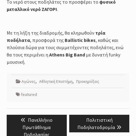
Το νερό στους ποδηλάτες το προσφέρει το
φυσικό
μεταλλικό νερό ΖΑΓΟΡΙ
.
Με τη λήξη της διαδρομής, θα κληρωθούν
τρία
ποδήλατα
, προσφορά της
Ballistic
bikes
, καθώς και
πλούσια δώρα για τους συμμετέχοντες ποδηλάτες, ενώ
θα τους περιμένει η
Athens
Big
Band
με δυνατή funky
μουσική.
Αγώνες
,
Αθλητική Επιστήμη
,
Προκηρύξεις
featured
Post
Previous
Next
Πανελλήνιο
Πολιτιστική
navigation
post:
post:
Πρωτάθλημα
Ποδηλατοδρομία
Ποδηλασίας