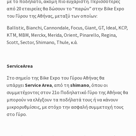
με το ποδήλατο, ακόμη πιο ευχάριστη. Περισσότερες
από 20 εταιρείες θα δώσουν το “παρών” στην Bike Expo
του Γύρου της Αθήνας, μεταξύ των οποίων:
Ballistic, Bianchi, Cannondale, Focus, Giant, GT, Ideal, KCP,
KTM, MBM, Merckx, Merida, Orient, Pinarello, Regina,
Scott, Sector, Shimano, Thule, κ.ά.
Service
Area
Στο σημείο της Bike Expo του Γύρου Αθήνας θα
υπάρχει
Service
Area
, από τη
s
h
imano
, όπου οι
συμμετέχοντες στον 21ο Ποδηλατικό Γύρο της Αθήνας θα
μπορούν να ελέγξουν τα ποδήλατά τους ή να κάνουν
μικρορυθμίσεις, με στόχο την ασφαλή συμμετοχή τους
στο Γύρο.