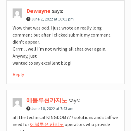
Dewayne
says:
June 2, 2022 at 10:01 pm
Wow that was odd. I just wrote an really long
comment but after I clicked submit my comment
didn’t appear.
Grrrr… well I’m not writing all that over again.
Anyway, just
wanted to say excellent blog!
Reply
에볼루션카지노
says:
June 16, 2022 at 7:43 am
all the technical KINGDOM777 solutions and staff we
need for
에볼루션 카지노
operators who provide