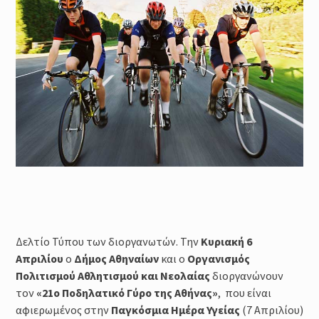
Μέθοδοι καθορισμού της
έντασης της προπόνησης :
Φυσιολογικά και Πρακτικά
Ζητήματα
Προπόνηση Τριάθλου :
Περιοδικότητα
Προπόνηση Δύναμης για αθλητές
Τριάθλου
Δελτίο Τύπου των διοργανωτών. Την
Κυριακή 6
Απριλίου
o
Δήμος Αθηναίων
και ο
Οργανισμός
Πολιτισμού Αθλητισμού και Νεολαίας
διοργανώνουν
τον
«21ο Ποδηλατικό Γύρο της Αθήνας»
, που είναι
αφιερωμένος στην
Παγκόσμια Ημέρα Υγείας
(7 Απριλίου)