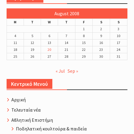
August 2008
M
T
W
T
F
S
S
1
2
3
4
5
6
7
8
9
10
11
12
13
14
15
16
17
18
19
20
21
22
23
24
25
26
27
28
29
30
31
« Jul
Sep »
Κεντρικό Μενού
Αρχική
Τελευταία νέα
Αθλητική Επιστήμη
Ποδηλατική κουλτούρα & παιδεία