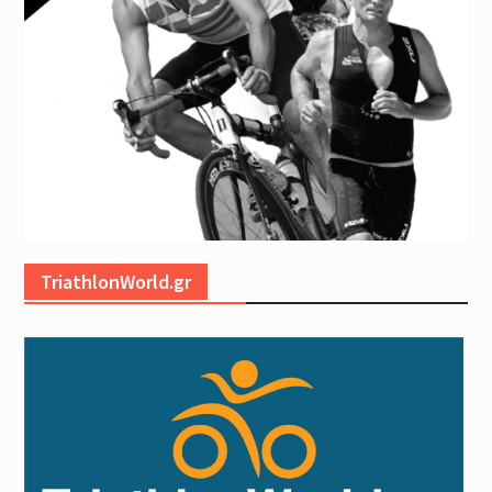
TriathlonWorld.gr