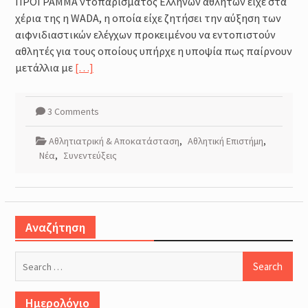
ΠΡΟΓΡΑΜΜΑ ντοπαρίσματος Ελλήνων αθλητών είχε στα
Μέθοδοι καθορισμού της
έντασης της προπόνησης :
χέρια της η WΑDΑ, η οποία είχε ζητήσει την αύξηση των
Φυσιολογικά και Πρακτικά
αιφνιδιαστικών ελέγχων προκειμένου να εντοπιστούν
Ζητήματα
αθλητές για τους οποίους υπήρχε η υποψία πως παίρνουν
Προπόνηση Τριάθλου :
μετάλλια με
[…]
Περιοδικότητα
Προπόνηση Δύναμης για αθλητές
Τριάθλου
3 Comments
Αθλητιατρική & Αποκατάσταση
,
Αθλητική Επιστήμη
,
Νέα
,
Συνεντεύξεις
Αναζήτηση
Search
for:
Ημερολόγιο