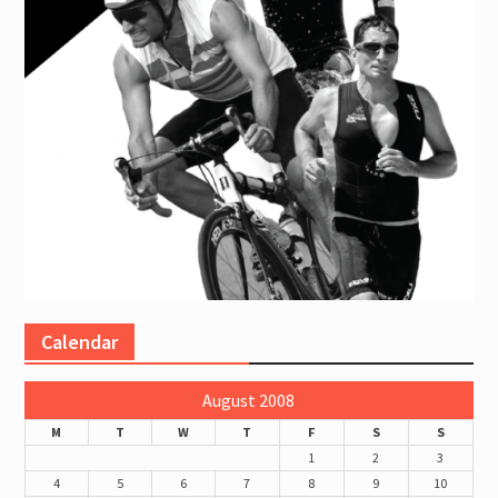
Calendar
August 2008
M
T
W
T
F
S
S
1
2
3
4
5
6
7
8
9
10