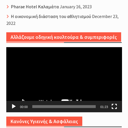
Pharae Hotel Καλαμάτα
January 16, 2023
Η οικονομική διάσταση του αθλητισμού
December 23,
2022
Αλλάζουμε οδηγική κουλτούρα & συμπεριφορές
Video
Player
00:00
01:23
Κανόνες Υγιεινής & Ασφάλειας