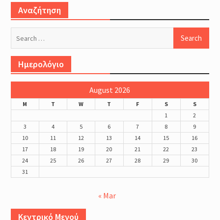
Μέθοδοι καθορισμού της
Αναζήτηση
έντασης της προπόνησης :
Φυσιολογικά και Πρακτικά
Ζητήματα
Search
Προπόνηση Τριάθλου :
for:
Περιοδικότητα
Ημερολόγιο
Προπόνηση Δύναμης για αθλητές
Τριάθλου
August 2026
M
T
W
T
F
S
S
1
2
3
4
5
6
7
8
9
10
11
12
13
14
15
16
17
18
19
20
21
22
23
24
25
26
27
28
29
30
31
« Mar
Κεντρικό Μενού