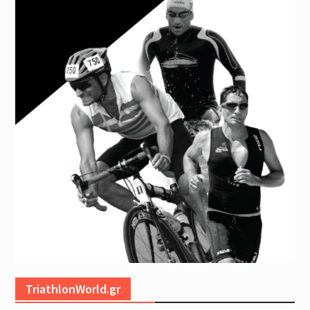
TriathlonWorld.gr