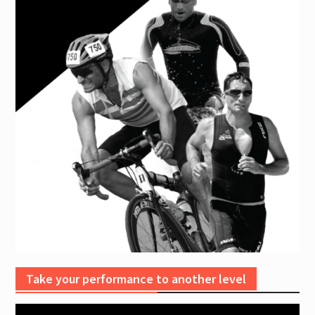
Take your performance to another level