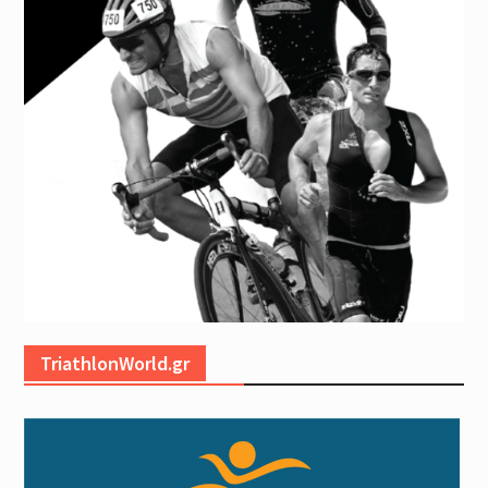
TriathlonWorld.gr