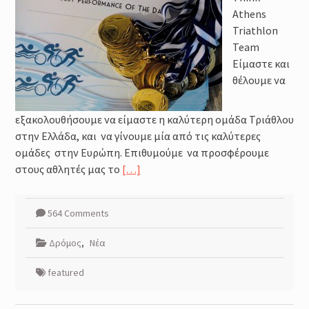
Φυσιολογικά και Πρακτικά
Athens
Ζητήματα
Triathlon
Προπόνηση Τριάθλου :
Περιοδικότητα
Team
Προπόνηση Δύναμης για αθλητές
Είμαστε και
Τριάθλου
θέλουμε να
Προπόνηση Τριάθλου:
Περιοδικότητα προπόνησης
εξακολουθήσουμε να είμαστε η καλύτερη ομάδα Τριάθλου
στην Ελλάδα, και να γίνουμε μία από τις καλύτερες
ομάδες στην Ευρώπη. Επιθυμούμε να προσφέρουμε
στους αθλητές μας το
[…]
564 Comments
Δρόμος
,
Νέα
featured