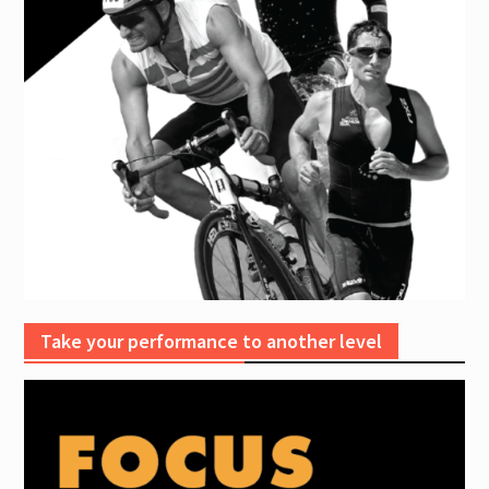
Take your performance to another level