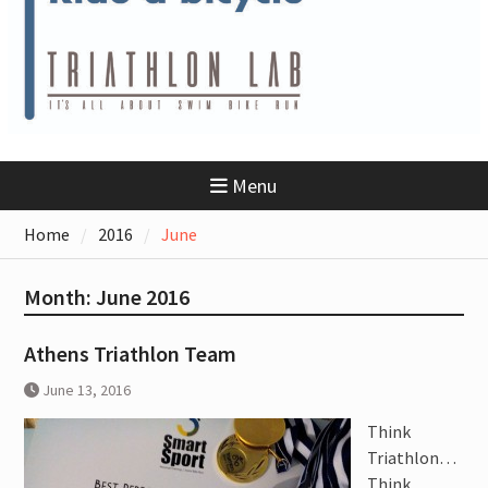
Ironman Greece 70.3 Hollistic
Approach : Sports Nutrition –
Sports Recovery – Sports
Psychology
Προπονητής Τριάθλου
Ο Δημήτρης δεν είναι πλέον μαζί
μας….
Τα προϊόντα GU διαθέσιμα στο
Menu
eshop του Triathlon Lab
(www.triathlonlab.gr)
Home
2016
June
Triathlon Lab Athens “Take Your
Triathlon Performance to the
Next Level”
Month:
June 2016
Αγώνες Τριάθλου 2022: 4th
TRIMORE M.T. Rethymno I ISOMAN
Athens Triathlon Team
Το Τρίαθλο στην Ελλάδα
Triathlon Lab : 70.3 Training Camp
June 13, 2016
(Βάρκιζα, Βουλιαγμένη,
Ανάβυσσος, Άλιμος)
Think
Μέθοδοι καθορισμού της
Triathlon…
έντασης της προπόνησης :
Think