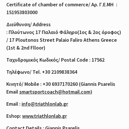
Certificate of
chamber
of
commerce
/
Αρ
.
Γ
.
Ε
.
ΜΗ
:
151953803000
Διεύθυνση
/ Address
:
Πλούτωνος
17
Παλαιό
Φάληρο
(1
ος
& 2
ος
όροφος
)
/ 17 Ploutonos S
treet Palaio Faliro Athens Greece
(1st & 2nd Flloor)
Ταχυδρομικός
Κωδικός
/ Postal Code : 17562
Τηλέφωνο
/ Tel. +30 2109838364
Κινητό
/ Mobile : +30 6937170260 (Giannis Psarelis
Email
smartsportcoach@hotmail.com
)
Email :
info@triathlonlab.gr
Eshop:
www.triathlonlab.gr
Contact Details : Giannis Psarelis