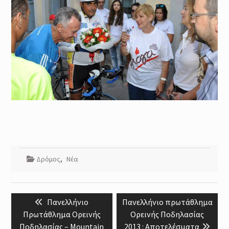
Δρόμος
,
Νέα
Post
Previous
Next
Πανελλήνιο
Πανελλήνιο πρωτάθλημα
navigation
post:
post:
Πρωτάθλημα Ορεινής
Ορεινής Ποδηλασίας
Ποδηλασίας – Mountain
2013 : Αποτελέσματα