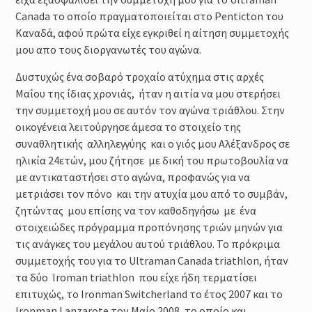
Μέθοδοι καθορισμού της
Canada το οποίο πραγματοποιείται στο Penticton του
έντασης της προπόνησης :
Φυσιολογικά και Πρακτικά
Καναδά, αφού πρώτα είχε εγκριθεί η αίτηση συμμετοχής
Ζητήματα
μου απο τους διοργανωτές του αγώνα.
Προπόνηση Τριάθλου :
Περιοδικότητα
Δυστυχώς ένα σοβαρό τροχαίο ατύχημα στις αρχές
Προπόνηση Δύναμης για αθλητές
Μαΐου της ίδιας χρονιάς, ήταν η αιτία να μου στερήσει
Τριάθλου
την συμμετοχή μου σε αυτόν τον αγώνα τριάθλου. Στην
οικογένεια λειτούργησε άμεσα το στοιχείο της
συναθλητικής αλληλεγγύης και ο γιός μου Αλέξανδρος σε
ηλικία 24ετών, μου ζήτησε με δική του πρωτοβουλία να
με αντικαταστήσει στο αγώνα, προφανώς για να
μετριάσει τον πόνο και την ατυχία μου από το συμβάν,
ζητώντας μου επίσης να τον καθοδηγήσω με ένα
στοιχειώδες πρόγραμμα προπόνησης τριών μηνών για
τις ανάγκες του μεγάλου αυτού τριάθλου. Το πρόκριμα
συμμετοχής του για το Ultraman Canada triathlon, ήταν
τα δύο Iroman triathlon που είχε ήδη τερματίσει
επιτυχώς, τo Ironman Switcherland το έτος 2007 και το
Ironman Lanzarote τον Μαίο 2008, το οποίο και