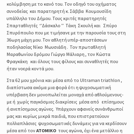
κολύμβηση με το κανό του. Τον οδηγό του οχήματος
συνοδείας και παρατηρητή κ. Σάββα Κουμουσίδη
υπάλληλο του Δήμου. Τους κριτές παρατηρητές
Σπαρταθλητές ‘’Δάσκαλο ’’ Τάκη Σκουλή και Σπύρο
Σπυρόπουλο που με τιμήσανε με την παρουσία τους στη
36ωρη μάχη μου. Τον αθλητή υπέρ-αποστάσεων
ποδηλασίας Νίκο Μωυσιάδη . Τον πρωταθλητή
Μαραθωνίου δρόμου Γιώργο Μάλιαρη , τον Κώστα
Φραγκάκη και όλους τους φίλους και συναθλητές που
ήταν νοερά κοντά μου.
Στα 62 μου χρόνια και μέσα από το Ultraman triathlon ,
διαπίστωσα ακόμα μια φορά ότι η ψυχοσωματική
υπέρβαση δεν μονοπωλείται μοναχά από αθλούμενους-
με ή χωρίς παγκόσμιες διακρίσεις μέσα από επίσημους
ή ανεπίσημους αγώνες. Υπάρχουν αφανείς συνάνθρωποί
μας και κυρίως μικρά παιδιά, που επιστρατεύουν
πολλαπλάσιες ψυχοσωματικές δυνάμεις για να κερδίσουν
μέσα από τον
ΑΤΟΜΙΚΟ
τους αγώνα, όχι ένα μετάλλιο η