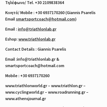
Τηλέφωνο
/ Tel. +30 2109838364
Κινητό
/ Mobile : +30 6937170260 (Giannis Psarelis
Email
smartsportcoach@hotmail.com
)
Email :
info@triathlonlab.gr
Eshop:
www.triathlonlab.gr
Contact Details : Giannis Psarelis
Email :info@triathlonlab.gr &
smartsportcoach@hotmail.com
Mobile : +30 6937170260
www.triathlonworld.gr – www.triathlon.gr –
www.cyclingworld.gr – www.roadrunning.gr –
www.athensjournal.gr