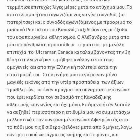
τερμάτισε επιτυχώς λίγες μέρες μετά το ατύχημά μου. Το
αποτέλεσμα ήταν ο αγωνιζόμενος να γίνει συνοδός (με
πατερίτσες) και ο συνοδός αγωνιζόμενος με προοριμό το
μακρινό Penticton του Καναδά, ταξιδεύοντας με έξοδα
του υφυπουργείου αθλητισμού. Ο Αλέξανδρος μετά απο
μία υπεράνθρωπη προσπάθεια τερμάτισε με μεγάλη
επιτυχία το Ultraman Canada καταλαμβάνοντας την 3η
θέση στην γενική και τιμήθηκε ανάλογα από τους
ομογενείς και απο την Ελληνική πολιτεία κατά την
επιστροφή του. Στην μνήμη μου παρέμειναν μόνο
μαγικές εικόνες από την υπέρ προσπάθεια των άξιων
τριαθλητών, σε έναν πράγματικα συναρπαστικό αγώνα
που έχει κερδίσει τον σεβασμό της Καναδέζικης
αθλητικής κοινωνίας και όχι μόνο. Επόμενο ήταν λοιπόν
να αυξηθεί περισσότερο η επιθυμία μου να συμμετάσχω
μελλοντικά στον συγκεκριμένο αγώνα. Αφαιρώντας απο
το πόδι μου τις 8 σίδερο-βελόνες μετά απο 6 μήνες, λόγω
συντριπτικού κατάγματος κνήμης και περόνης, και