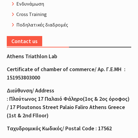
Ενδυνάμωση
Cross Training
Ποδηλατικές διαδρομές
Contact us
Athens Triathlon Lab
Certificate of
chamber
of
commerce
/
Αρ
.
Γ
.
Ε
.
ΜΗ
:
151953803000
Διεύθυνση
/ Address
:
Πλούτωνος
17
Παλαιό
Φάληρο
(1
ος
& 2
ος
όροφος
)
/ 17 Ploutonos S
treet Palaio Faliro Athens Greece
(1st & 2nd Flloor)
Ταχυδρομικός
Κωδικός
/ Postal Code : 17562