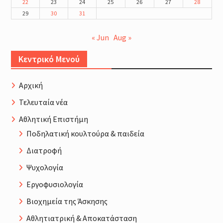
22
23
24
25
26
27
28
29
30
31
« Jun
Aug »
Κεντρικό Μενού
Αρχική
Τελευταία νέα
Αθλητική Επιστήμη
Ποδηλατική κουλτούρα & παιδεία
Διατροφή
Ψυχολογία
Εργοφυσιολογία
Βιοχημεία της Άσκησης
Αθλητιατρική & Αποκατάσταση