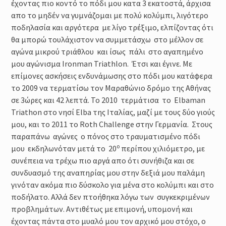
έχοντας πιο κοντό το πόδι μου κατα 3 εκατοστά, άρχισα
απο το μηδέν να γυμνάζομαι με πολύ κολύμπι, λιγότερο
ποδηλασία και αργότερα με λίγο τρέξιμο, ελπίζοντας ότι
θα μπορώ τουλάχιστον να συμμετάσχω στο μέλλον σε
αγώνα μικρού τριάθλου και ίσως πάλι στο αγαπημένο
μου αγώνισμα Ironman Triathlon. Έτσι και έγινε. Με
επίμονες ασκήσεις ενδυνάμωσης στο πόδι μου κατάφερα
το 2009 να τερματίσω τον Μαραθώνιο δρόμο της Αθήνας
σε 3ώρες και 42 λεπτά. Το 2010 τερμάτισα το Elbaman
Triathon στο νησί Elba της Ιταλίας, μαζί με τους δύο γιούς
μου, και το 2011 το Roth Challenge στην Γερμανία. Στους
παραπάνω αγώνες ο πόνος στο τραυματισμένο πόδι
ο
μου εκδηλωνόταν μετά το 20
περίπου χιλιόμετρο, με
συνέπεια να τρέχω πιο αργά απο ότι συνήθιζα και σε
συνδυασμό της αναπηρίας μου στην δεξιά μου παλάμη
γινόταν ακόμα πιο δύσκολο για μένα στο κολύμπι και στο
ποδήλατο. Αλλά δεν πτοήθηκα λόγω των συγκεκριμένων
προβλημάτων. Αντιθέτως με επιμονή, υπομονή και
έχοντας πάντα στο μυαλό μου τον αρχικό μου στόχο, ο