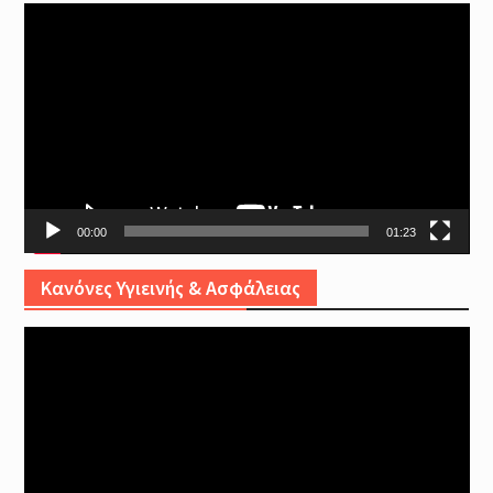
Video
Player
00:00
01:23
Κανόνες Υγιεινής & Ασφάλειας
Video
Player