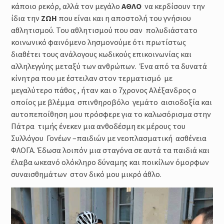
κάποιο ρεκόρ, αλλά τον μεγάλο
ΑΘΛΟ
να κερδίσουν την
ίδια την
ΖΩΗ
που είναι και η αποστολή του γνήσιου
αθλητισμού. Του αθλητισμού που σαν πολυδιάστατο
κοινωνικό φαινόμενο λησμονούμε ότι πρωτίστως
διαθέτει τους ανάλογους κωδικούς επικοινωνίας και
αλληλεγγύης μεταξύ των ανθρώπων. Ένα από τα δυνατά
κίνητρα που με έστειλαν στον τερματισμό με
μεγαλύτερο πάθος , ήταν και ο 7χρονος Αλέξανδρος ο
οποίος με βλέμμα σπινθηροβόλο γεμάτο αισιοδοξία και
αυτοπεποίθηση μου πρόσφερε για το καλωσόρισμα στην
Πάτρα τιμής ένεκεν μια ανθοδέσμη εκ μέρους του
Συλλόγου Γονέων –παιδιών με νεοπλασματική ασθένεια
ΦΛΟΓΑ. Έδωσα λοιπόν μια σταγόνα σε αυτά τα παιδιά και
έλαβα ωκεανό ολόκληρο δύναμης και ποικίλων όμορφων
συναισθημάτων στον δικό μου μικρό άθλο.