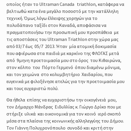
οποίος ήταν το Ultraman Canada triathlon, κατάφερα να
βελτιωθώ κατα ένα μεγάλο ποσοστό με την κατάλληλη
τεχνική. Όμως λόγω έλλειψης χορηγών για το
πολυδάπανο ταξίδι στον Καναδά, αποφάσισα να
πραγματοποιήσω την προσωπική μου προσπάθεια με
τις αποστάσεις του Ultraman Triathlon στην χώρα μας
από 03/7 έως 05/7 2013. Ήταν μία ατομική δοκιμασία
που αφιέρωσα στα παιδιά με καρκίνο της ΦΛΟΓΑΣ μετά
από 9μηνη προετοιμασία μου στο όρος του Κιθαιρώνα,
στον κόλπο του Πόρτο Γερμενό όπου διαμένω μόνιμα,
και τον χειμώνα στο κολυμβητήριο Χαιδαρίου, που
ευγενικά με φιλοξένησε ατελώς για την προετοιμασία μου
και τους ευχαριστώ πολύ.
Θα ήθελα επίσης να ευχαριστήσω την οικογένειά μου,
τον Δήμαρχο Μάνδρας Ειδυλλίας κ. Γιώργο Δρίκο που με
στήριξε υλικά και οικονομικά για τον κοινό ιερό σκοπό
μέσα στα πλαίσια της κοινωνικής αλληλεγγύης του Δήμου.
Τον Γιάννη Πολυχρονόπουλο συνοδό και κριτή στην