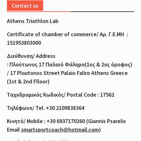
Contact us
Athens Triathlon Lab
Certificate of
chamber
of
commerce
/
Αρ
.
Γ
.
Ε
.
ΜΗ
:
151953803000
Διεύθυνση
/ Address
:
Πλούτωνος
17
Παλαιό
Φάληρο
(1
ος
& 2
ος
όροφος
)
/ 17 Ploutonos S
treet Palaio Faliro Athens Greece
(1st & 2nd Flloor)
Ταχυδρομικός
Κωδικός
/ Postal Code : 17562
Τηλέφωνο
/ Tel. +30 2109838364
Κινητό
/ Mobile : +30 6937170260 (Giannis Psarelis
Email
smartsportcoach@hotmail.com
)