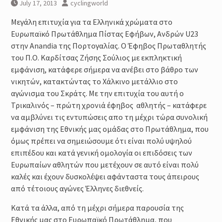
Μέθοδοι καθορισμού της
July 17, 2013
cyclingworld
έντασης της προπόνησης :
Φυσιολογικά και Πρακτικά
Μεγάλη επιτυχία για τα Ελληνικά χρώματα στο
Ζητήματα
Ευρωπαϊκό Πρωτάθλημα Πίστας Εφήβων, Ανδρών U23
Προπόνηση Τριάθλου :
στην Anandia της Πορτογαλίας. Ο Έφηβος Πρωταθλητής
Περιοδικότητα
του Π.Ο. Καρδίτσας Ζήσης Σούλιος με εκπληκτική
Προπόνηση Δύναμης για αθλητές
εμφάνιση, κατάφερε σήμερα να ανέβει στο βάθρο των
Τριάθλου
νικητών, κατακτώντας το Χάλκινο μετάλλιο στο
αγώνισμα του Σκράτς. Με την επιτυχία του αυτή ο
Τρικαλινός – πρώτη χρονιά έφηβος αθλητής – κατάφερε
να αμβλύνει τις εντυπώσεις απο τη μέχρι τώρα συνολική
εμφάνιση της Εθνικής μας ομάδας στο Πρωτάθλημα, που
όμως πρέπει να σημειώσουμε ότι είναι πολύ υψηλού
επιπέδου και κατά γενική ομολογία οι επιδόσεις των
Ευρωπαίων αθλητών που μετέχουν σε αυτό είναι πολύ
καλές και έχουν δυσκολέψει αφάνταστα τους άπειρους
από τέτοιους αγώνες Έλληνες διεθνείς.
Κατά τα άλλα, από τη μέχρι σήμερα παρουσία της
Εθνικής μας στο Ευρωπαϊκό Πρωτάθλημα, που