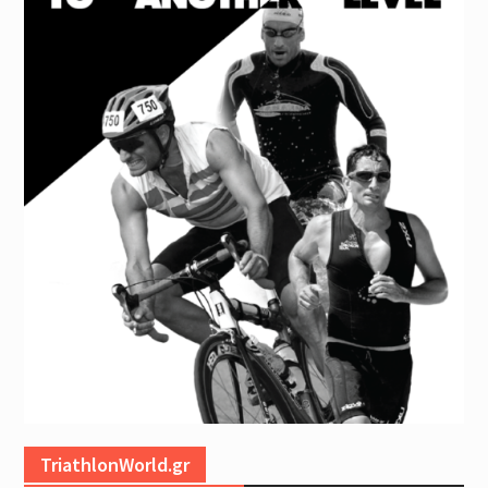
TriathlonWorld.gr