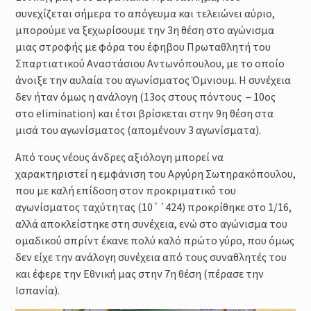
συνεχίζεται σήμερα το απόγευμα και τελειώνει αύριο,
μπορούμε να ξεχωρίσουμε την 3η θέση στο αγώνισμα
μιας στροφής με φόρα του έφηβου Πρωταθλητή του
Σπαρτιατικού Αναστάσιου Αντωνόπουλου, με το οποίο
άνοιξε την αυλαία του αγωνίσματος Όμνιουμ. Η συνέχεια
δεν ήταν όμως η ανάλογη (13ος στους πόντους – 10ος
στο elimination) και έτσι βρίσκεται στην 9η θέση στα
μισά του αγωνίσματος (απομένουν 3 αγωνίσματα).
Από τους νέους άνδρες αξιόλογη μπορεί να
χαρακτηριστεί η εμφάνιση του Αργύρη Σωτηρακόπουλου,
που με καλή επίδοση στον προκριματικό του
αγωνίσματος ταχύτητας (10΄΄424) προκρίθηκε στο 1/16,
αλλά αποκλείστηκε στη συνέχεια, ενώ στο αγώνισμα του
ομαδικού σπρίντ έκανε πολύ καλό πρώτο γύρο, που όμως
δεν είχε την ανάλογη συνέχεια από τους συναθλητές του
και έφερε την Εθνική μας στην 7η θέση (πέρασε την
Ισπανία).