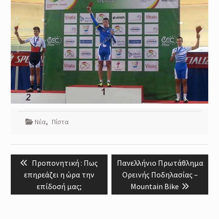
Νέα
,
Πίστα
Post
Previous
Next
Προπονητική : Πως
Πανελλήνιο Πρωτάθλημα
navigation
post:
post:
επηρεάζει η ώρα την
Ορεινής Ποδηλασίας –
επίδοσή μας;
Mountain Bike