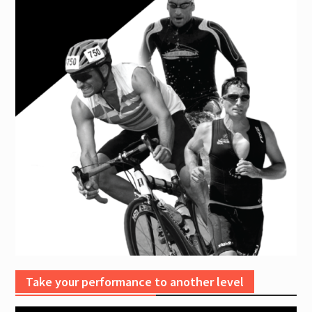
Take your performance to another level