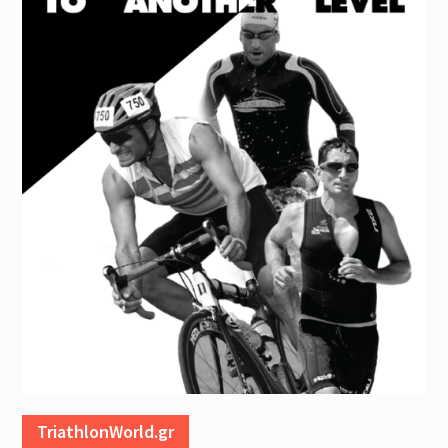
TriathlonWorld.gr