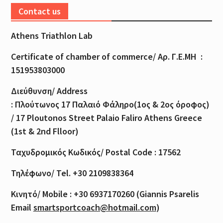
Contact us
Athens Triathlon Lab
Certificate of
chamber
of
commerce
/
Αρ
.
Γ
.
Ε
.
ΜΗ
:
151953803000
Διεύθυνση
/ Address
:
Πλούτωνος
17
Παλαιό
Φάληρο
(1
ος
& 2
ος
όροφος
)
/ 17 Ploutonos S
treet Palaio Faliro Athens Greece
(1st & 2nd Flloor)
Ταχυδρομικός
Κωδικός
/ Postal Code : 17562
Τηλέφωνο
/ Tel. +30 2109838364
Κινητό
/ Mobile : +30 6937170260 (Giannis Psarelis
Email
smartsportcoach@hotmail.com
)