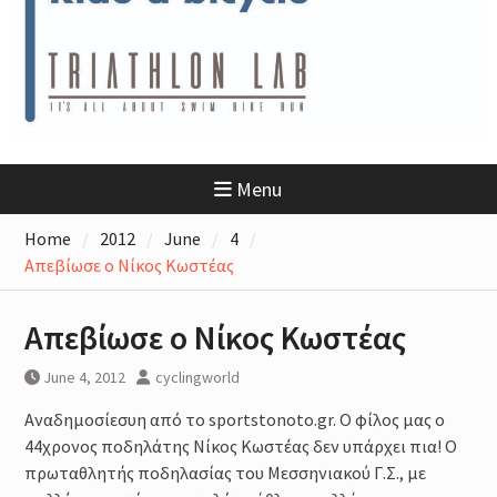
(22/10/2023;) :Athens Triathlon
Lab & Team… Achieve Your Goals
Ironman Greece 70.3 Hollistic
Approach : Sports Nutrition –
Sports Recovery – Sports
Psychology
Προπονητής Τριάθλου
Ο Δημήτρης δεν είναι πλέον μαζί
Menu
μας….
Τα προϊόντα GU διαθέσιμα στο
Home
2012
June
4
eshop του Triathlon Lab
Απεβίωσε ο Νίκος Κωστέας
(www.triathlonlab.gr)
Triathlon Lab Athens “Take Your
Triathlon Performance to the
Απεβίωσε ο Νίκος Κωστέας
Next Level”
Αγώνες Τριάθλου 2022: 4th
June 4, 2012
cyclingworld
TRIMORE M.T. Rethymno I ISOMAN
Το Τρίαθλο στην Ελλάδα
Αναδημοσίεσυη από το sportstonoto.gr. Ο φίλος μας ο
Triathlon Lab : 70.3 Training Camp
44χρονος ποδηλάτης Νίκος Κωστέας δεν υπάρχει πια! Ο
(Βάρκιζα, Βουλιαγμένη,
πρωταθλητής ποδηλασίας του Μεσσηνιακού Γ.Σ., με
Ανάβυσσος, Άλιμος)