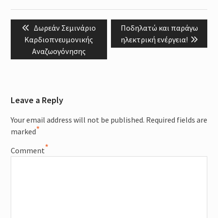
Post
Previous
Next
Δωρεάν Σεμινάριο
Ποδηλατώ και παράγω
navigation
post:
post:
Καρδιοπνευμονικής
ηλεκτρική ενέργεια!
Αναζωογόνησης
Leave a Reply
Your email address will not be published.
Required fields are
*
marked
*
Comment