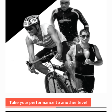
Take your performance to another level