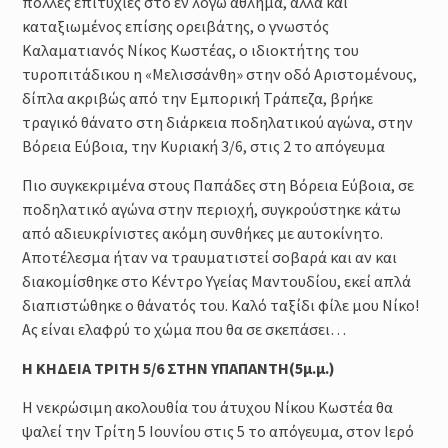
πολλές επιτυχίες στο εν λόγω άθλημα, αλλά και
Μέθοδοι καθορισμού της
έντασης της προπόνησης :
καταξιωμένος επίσης ορειβάτης, ο γνωστός
Φυσιολογικά και Πρακτικά
Καλαματιανός Νίκος Κωστέας, ο ιδιοκτήτης του
Ζητήματα
τυροπιτάδικου η «Μελισσάνθη» στην οδό Αριστομένους,
Προπόνηση Τριάθλου :
δίπλα ακριβώς από την Εμπορική Τράπεζα, βρήκε
Περιοδικότητα
τραγικό θάνατο στη διάρκεια ποδηλατικού αγώνα, στην
Προπόνηση Δύναμης για αθλητές
Βόρεια Εύβοια, την Κυριακή 3/6, στις 2 το απόγευμα
Τριάθλου
Πιο συγκεκριμένα στους Παπάδες στη Βόρεια Εύβοια, σε
ποδηλατικό αγώνα στην περιοχή, συγκρούστηκε κάτω
από αδιευκρίνιστες ακόμη συνθήκες με αυτοκίνητο.
Αποτέλεσμα ήταν να τραυματιστεί σοβαρά και αν και
διακομίσθηκε στο Κέντρο Υγείας Μαντουδίου, εκεί απλά
διαπιστώθηκε ο θάνατός του. Καλό ταξίδι φίλε μου Νίκο!
Ας είναι ελαφρύ το χώμα που θα σε σκεπάσει…
Η ΚΗΔΕΙΑ ΤΡΙΤΗ 5/6 ΣΤΗΝ ΥΠΑΠΑΝΤΗ(5μ.μ.)
Η νεκρώσιμη ακολουθία του άτυχου Νίκου Κωστέα θα
ψαλεί την Τρίτη 5 Ιουνίου στις 5 το απόγευμα, στον Ιερό