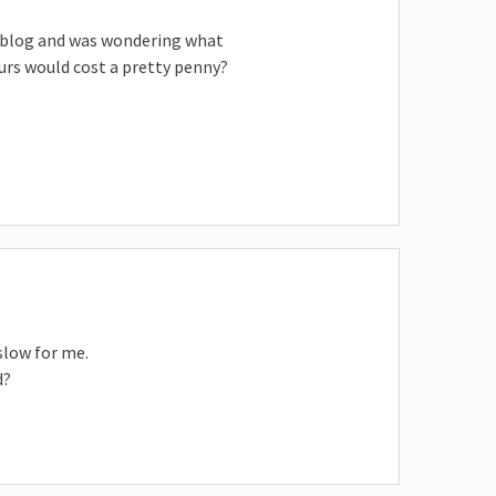
 weblog and was wondering what
ours would cost a pretty penny?
 slow for me.
d?