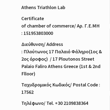
Athens Triathlon Lab
Certificate
of
chamber
of
commerce
/
Αρ
.
Γ
.
Ε
.
ΜΗ
: 151953803000
Διεύθυνση
/ Address
:
Πλούτωνος
17
Παλαιό
Φάληρο
(1
ος
&
2
ος
όροφος
) / 17 Ploutonos S
treet
Palaio Faliro Athens Greece (1st & 2nd
Flloor)
Ταχυδρομικός
Κωδικός
/ Postal Code :
17562
Τηλέφωνο
/ Tel. +30 2109838364