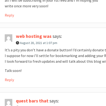
all I will be subscribing in your rss feed and I’m hoping you
write once more very soon!
Reply
web hosting was
says:
August 28, 2021 at 1:07 pm
It’s a pity you don’t have a donate button! I’d certainly donate
I suppose for now i’ll settle for bookmarking and adding your
I look forward to fresh updates and will talk about this blog 
Talk soon!
Reply
quest bars that
says: