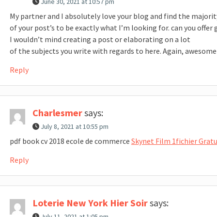
June 30, 2021 at 10:57 pm
My partner and I absolutely love your blog and find the majorit
of your post’s to be exactly what I’m looking for. can you offer
I wouldn’t mind creating a post or elaborating on a lot
of the subjects you write with regards to here. Again, awesome
Reply
Charlesmer
says:
July 8, 2021 at 10:55 pm
pdf book cv 2018 ecole de commerce
Skynet Film 1fichier Gra
Reply
Loterie New York Hier Soir
says:
July 11, 2021 at 1:05 pm