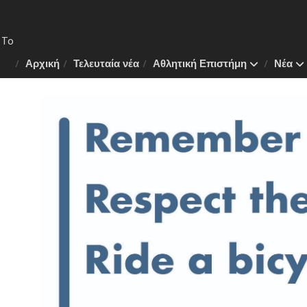
 Το
ν της
Αρχική
Τελευταία νέα
Αθλητική Επιστήμη
Νέα
λάνη
πλάνο
.
ιάθλου