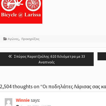
Αγώνες
,
Προκηρύξεις
Post
Previous
Σπύρος Καρατζούλης :610 Χιλιόμετρα με 33
navigation
post:
Αναπνοές
2,504 thoughts on “Oι ποδηλάτες Λάρισας σας 
Winnie
says: