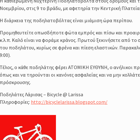
Η καθιερωμένη Νυχτερινή Ποδηλατοβόλτα στους δρόμους και τις
σσος,
Νοεμβρίου, στις 9 το βράδυ, με αφετηρία την Κεντρική Πλατεία
σης της
Η διάρκεια της ποδηλατοβόλτας είναι μιάμιση ώρα περίπου.
Προμηθευτείτε οπωσδήποτε φώτα εμπρός και πίσω και προαιρε
κ.λ.π. Καλό είναι να φοράμε κράνος. Πρωτού ξεκινήσετε από το 
του ποδηλάτου, κυρίως σε φρένα και πίεση ελαστικών. Παρακαλ
τές
9:00).
Τέλος, ο κάθε ποδηλάτης φέρει ΑΤΟΜΙΚΗ ΕΥΘΥΝΗ, ο ανήλικοι πρ
όπως και να τηρούνται οι κανόνες ασφαλείας και να μην κολλάτε
πρόσκρουσης.
Ποδηλάτες Λάρισας – Bicycle @ Larissa
Πληροφορίες:
http://bicyclelarissa.blog
spot.com/