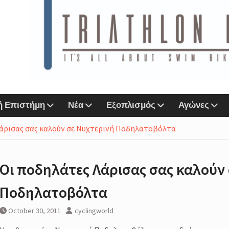
n Lab &
Sports
αζί
ή Επιστήμη
Νέα
Εξοπλισμός
Αγώνες
ο eshop
άρισας σας καλούν σε Νυχτερινή Ποδηλατοβόλτα
r
Next
Oι ποδηλάτες Λάρισας σας καλούν
IMORE
Ποδηλατοβόλτα
October 30, 2011
cyclingworld
amp