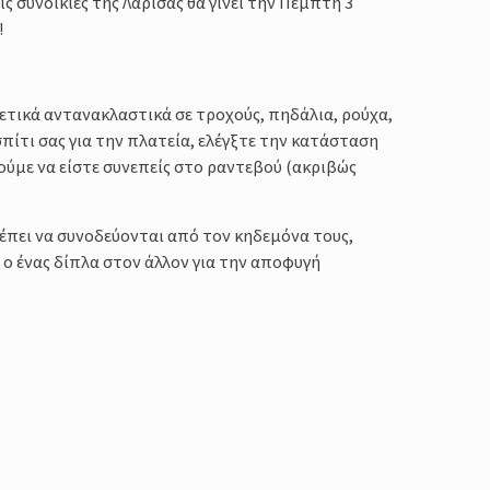
 συνοικίες της Λάρισας θα γίνει την Πέμπτη 3
!
τικά αντανακλαστικά σε τροχούς, πηδάλια, ρούχα,
σπίτι σας για την πλατεία, ελέγξτε την κατάσταση
ούμε να είστε συνεπείς στο ραντεβού (ακριβώς
έπει να συνοδεύονται από τον κηδεμόνα τους,
 ο ένας δίπλα στον άλλον για την αποφυγή